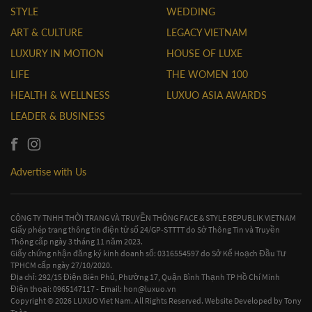
STYLE
WEDDING
ART & CULTURE
LEGACY VIETNAM
LUXURY IN MOTION
HOUSE OF LUXE
LIFE
THE WOMEN 100
HEALTH & WELLNESS
LUXUO ASIA AWARDS
LEADER & BUSINESS
Advertise with Us
CÔNG TY TNHH THỜI TRANG VÀ TRUYỀN THÔNG FACE & STYLE REPUBLIK VIETNAM
Giấy phép trang thông tin điện tử số 24/GP-STTTT do Sở Thông Tin và Truyền
Thông cấp ngày 3 tháng 11 năm 2023.
Giấy chứng nhận đăng ký kinh doanh số: 0316554597 do Sở Kế Hoạch Đầu Tư
TPHCM cấp ngày 27/10/2020.
Địa chỉ: 292/15 Điện Biên Phủ, Phường 17, Quận Bình Thạnh TP Hồ Chí Minh
Điện thoại: 0965147117 - Email:
hon@luxuo.vn
Copyright © 2026 LUXUO Viet Nam. All Rights Reserved. Website Developed by
Tony