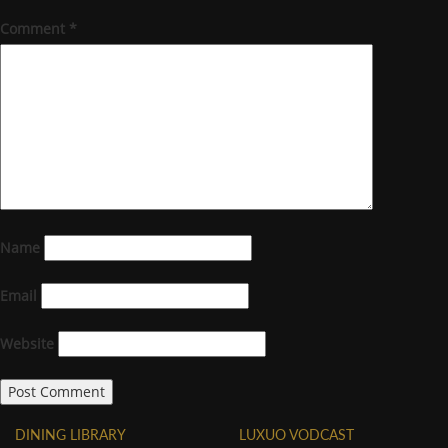
Comment
*
Name
Email
Website
DINING LIBRARY
LUXUO VODCAST