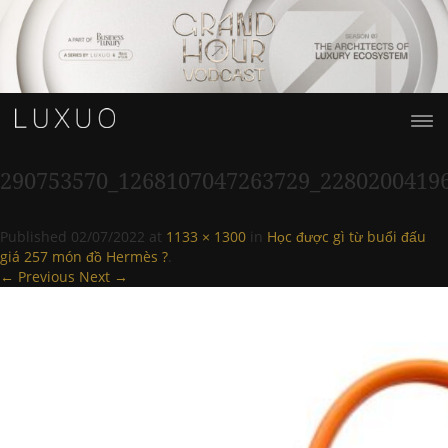
290753570_1268107047263729_2280200419
Published
02/07/2022
at
1133 × 1300
in
Học được gì từ buổi đấu
giá 257 món đồ Hermès ?
.
← Previous
Next →