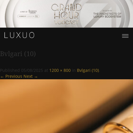
Bvlgari (10)
Published
05/08/2025
at
1200 × 800
in
Bvlgari (10)
.
← Previous
Next →