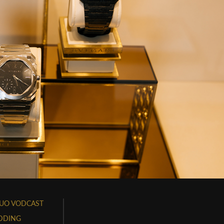
UO VODCAST
DDING