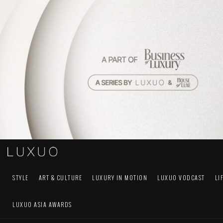
STYLE
ART & CULTURE
LUXURY IN MOTION
LUXUO VODCAST
LI
LUXUO ASIA AWARDS