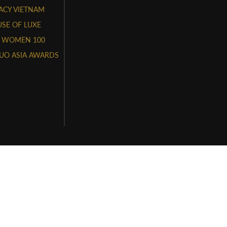
ACY VIETNAM
SE OF LUXE
 WOMEN 100
UO ASIA AWARDS
HÔNG FACE & STYLE REPUBLIK VIETNAM
P-STTTT do Sở Thông Tin và Truyền Thông cấp ngày 3 tháng 11
 0316554597 do Sở Kế Hoạch Đầu Tư TPHCM cấp ngày
, Quận Bình Thạnh TP Hồ Chí Minh
.vn