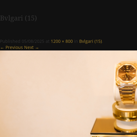
Bvlgari (15)
Published
05/08/2025
at
1200 × 800
in
Bvlgari (15)
.
← Previous
Next →