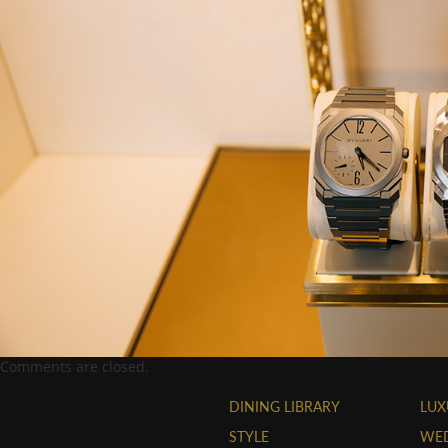
Comments are closed.
DINING LIBRARY
LUX
STYLE
WE