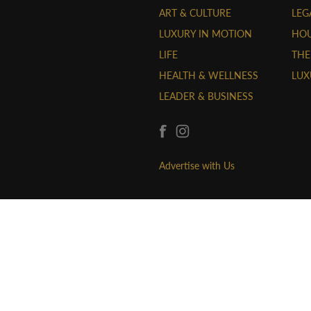
ART & CULTURE
LEG
LUXURY IN MOTION
HOU
LIFE
THE
HEALTH & WELLNESS
LUX
LEADER & BUSINESS
Advertise with Us
CÔNG TY TNHH THỜI TRANG VÀ TRUYỀN T
Giấy phép trang thông tin điện tử số 24/G
năm 2023.
Giấy chứng nhận đăng ký kinh doanh số:
27/10/2020.
Địa chỉ: 292/15 Điện Biên Phủ, Phường 17
Điện thoại: 0965147117 - Email:
hon@luxuo