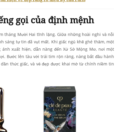
ếng gọi của định mệnh
 tháng Mười Hai tĩnh lặng. Giữa những hoài nghi và nỗi
nh sáng tự tin đã vụt mất. Khi giấc ngủ khẽ ghé thăm, một
g ánh xuất hiện, dẫn nàng đến Xứ Sở Mộng Mơ, nơi một
ợi. Bước lên tàu với trái tim rộn ràng, nàng bắt đầu hành
dần thức giấc, và vẻ đẹp được khai mở từ chính niềm tin