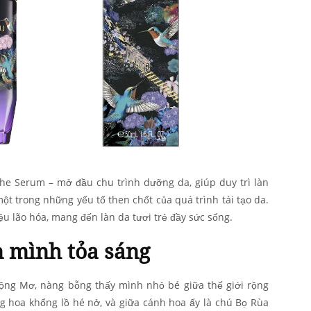
The Serum – mở đầu chu trình dưỡng da, giúp duy trì làn
ột trong những yếu tố then chốt của quá trình tái tạo da.
iệu lão hóa, mang đến làn da tươi trẻ đầy sức sống.
n mình tỏa sáng
ộng Mơ, nàng bỗng thấy mình nhỏ bé giữa thế giới rộng
g hoa khổng lồ hé nở, và giữa cánh hoa ấy là chú Bọ Rùa