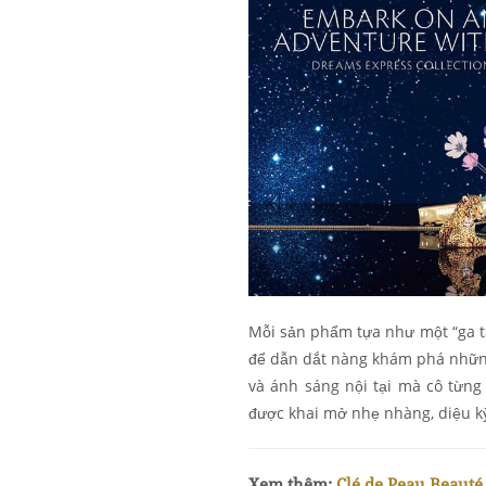
Mỗi sản phẩm tựa như một “ga tà
để dẫn dắt nàng khám phá những 
và ánh sáng nội tại mà cô từng 
được khai mở nhẹ nhàng, diệu 
Xem thêm:
Clé de Peau Beauté 