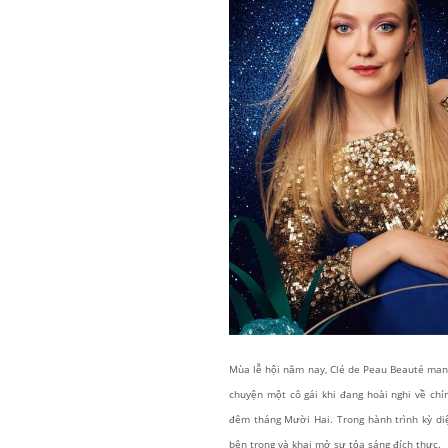
Mùa lễ hội năm nay, Clé de Peau Beauté man
chuyện một cô gái khi đang hoài nghi về c
đêm tháng Mười Hai. Trong hành trình kỳ di
bên trong và khai mở sự tỏa sáng đích thực.