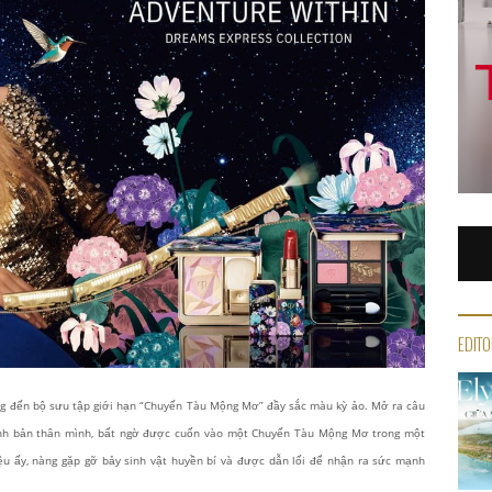
EDITO
g đến bộ sưu tập giới hạn “Chuyến Tàu Mộng Mơ” đầy sắc màu kỳ ảo. Mở ra câu
hính bản thân mình, bất ngờ được cuốn vào một Chuyến Tàu Mộng Mơ trong một
ệu ấy, nàng gặp gỡ bảy sinh vật huyền bí và được dẫn lối để nhận ra sức mạnh