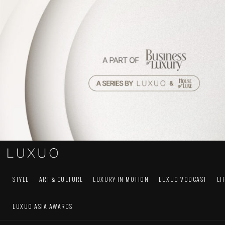
STYLE
ART & CULTURE
LUXURY IN MOTION
LUXUO VODCAST
LI
LUXUO ASIA AWARDS