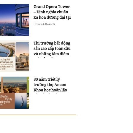
Grand Opera Tower
– Định nghĩa chuẩn
xa hoa đương đại tại
Sheraton Saigon
Hotels & Resorts
Grand Opera Hotel
Thị trường bất động
sản cao cấp toàn cầu
và những tâm điểm
mới của năm 2026
30 năm triết lý
trường thọ Aman:
Khoa học hoãn lão
và trí tuệ ngàn xưa