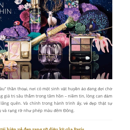
u” thần thoại, nơi có một sinh vật huyền ảo đang đợi chờ
giá trị sâu thẳm trong tâm hồn – niềm tin, lòng can đảm
lãng quên. Và chính trong hành trình ấy, vẻ đẹp thật sự
kỳ và rạng rỡ như phép màu đêm Đông.
tái hiện vẻ đẹp rạng rỡ diệu kỳ của Paris