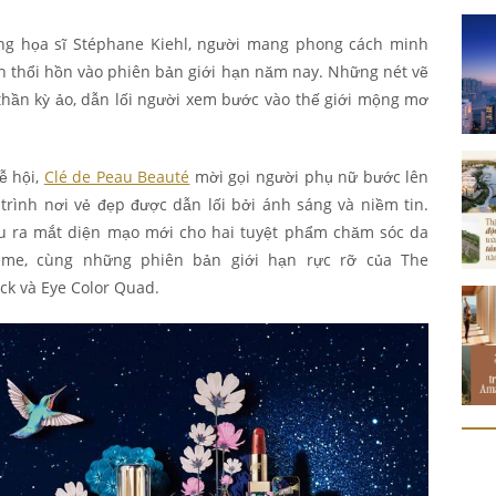
ng họa sĩ Stéphane Kiehl, người mang phong cách minh
h thổi hồn vào phiên bản giới hạn năm nay. Những nét vẽ
thần kỳ ảo, dẫn lối người xem bước vào thế giới mộng mơ
ễ hội,
Clé de Peau Beauté
mời gọi người phụ nữ bước lên
rình nơi vẻ đẹp được dẫn lối bởi ánh sáng và niềm tin.
ệu ra mắt diện mạo mới cho hai tuyệt phẩm chăm sóc da
me, cùng những phiên bản giới hạn rực rỡ của The
ick và Eye Color Quad.