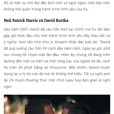
Đó là một sự chờ đợi đầy kịch tính và ngọt ngào, một dấu mốc
không thể quên trong hành trình tình yêu của họ.
Neil Patrick Harris và David Burtka
Vào năm 2007, David đã cầu hôn Neil tại chính nơi họ lần đầu
gặp gỡ, khởi đầu cho một hành trình tình yêu đầy màu sắc và
ý nghĩa. Neil vẫn nhớ như in khoảnh khắc đặc biệt đó: “David
đã quỳ xuống cầu hôn tôi cách đây năm năm, ngay tại góc phố
nơi chúng tôi chạm mặt lần đầu. Hôm ấy, chúng tôi đang trên
đường đến một sự kiện tại một sòng bạc của người da đỏ, cách
thị trấn 45 phút bằng xe limousine. Đột nhiên, David muốn
dừng lại vì lý do nào đó mà tôi không thể hiểu. Tôi cứ nghĩ anh
ấy chỉ muốn thưởng thức một chút rượu hay đơn giản là nghỉ
ngơi.