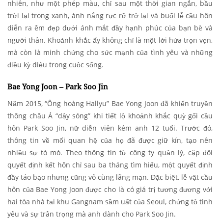
nhiên, như một phép màu, chỉ sau một thời gian ngắn, bầu
trời lại trong xanh, ánh nắng rực rỡ trở lại và buổi lễ cầu hôn
diễn ra êm đẹp dưới ánh mắt đầy hạnh phúc của bạn bè và
người thân. Khoảnh khắc ấy không chỉ là một lời hứa trọn vẹn,
mà còn là minh chứng cho sức mạnh của tình yêu và những
điều kỳ diệu trong cuộc sống.
Bae Yong Joon – Park Soo Jin
Năm 2015, “Ông hoàng Hallyu” Bae Yong Joon đã khiến truyền
thông châu Á “dậy sóng” khi tiết lộ khoảnh khắc quỳ gối cầu
hôn Park Soo Jin, nữ diễn viên kém anh 12 tuổi. Trước đó,
thông tin về mối quan hệ của họ đã được giữ kín, tạo nên
nhiều sự tò mò. Theo thông tin từ công ty quản lý, cặp đôi
quyết định kết hôn chỉ sau ba tháng tìm hiểu, một quyết định
đầy táo bạo nhưng cũng vô cùng lãng mạn. Đặc biệt, lễ vật cầu
hôn của Bae Yong Joon được cho là có giá trị tương đương với
hai tòa nhà tại khu Gangnam sầm uất của Seoul, chứng tỏ tình
yêu và sự trân trọng mà anh dành cho Park Soo Jin.