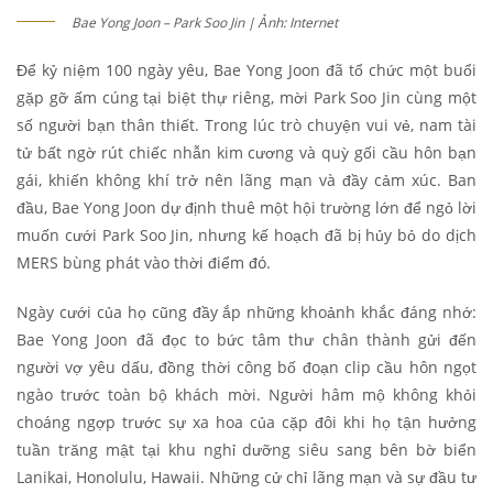
Bae Yong Joon – Park Soo Jin | Ảnh: Internet
Để kỷ niệm 100 ngày yêu, Bae Yong Joon đã tổ chức một buổi
gặp gỡ ấm cúng tại biệt thự riêng, mời Park Soo Jin cùng một
số người bạn thân thiết. Trong lúc trò chuyện vui vẻ, nam tài
tử bất ngờ rút chiếc nhẫn kim cương và quỳ gối cầu hôn bạn
gái, khiến không khí trở nên lãng mạn và đầy cảm xúc. Ban
đầu, Bae Yong Joon dự định thuê một hội trường lớn để ngỏ lời
muốn cưới Park Soo Jin, nhưng kế hoạch đã bị hủy bỏ do dịch
MERS bùng phát vào thời điểm đó.
Ngày cưới của họ cũng đầy ắp những khoảnh khắc đáng nhớ:
Bae Yong Joon đã đọc to bức tâm thư chân thành gửi đến
người vợ yêu dấu, đồng thời công bố đoạn clip cầu hôn ngọt
ngào trước toàn bộ khách mời. Người hâm mộ không khỏi
choáng ngợp trước sự xa hoa của cặp đôi khi họ tận hưởng
tuần trăng mật tại khu nghỉ dưỡng siêu sang bên bờ biển
Lanikai, Honolulu, Hawaii. Những cử chỉ lãng mạn và sự đầu tư