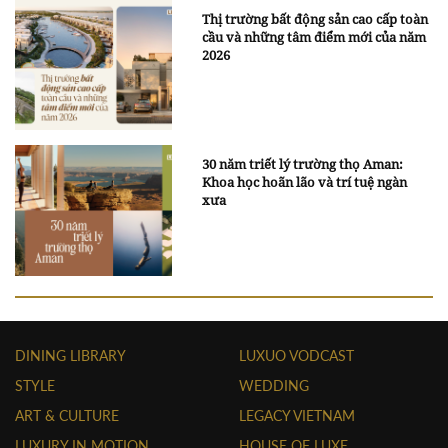
Thị trường bất động sản cao cấp toàn
cầu và những tâm điểm mới của năm
2026
30 năm triết lý trường thọ Aman:
Khoa học hoãn lão và trí tuệ ngàn
xưa
DINING LIBRARY
LUXUO VODCAST
STYLE
WEDDING
ART & CULTURE
LEGACY VIETNAM
LUXURY IN MOTION
HOUSE OF LUXE