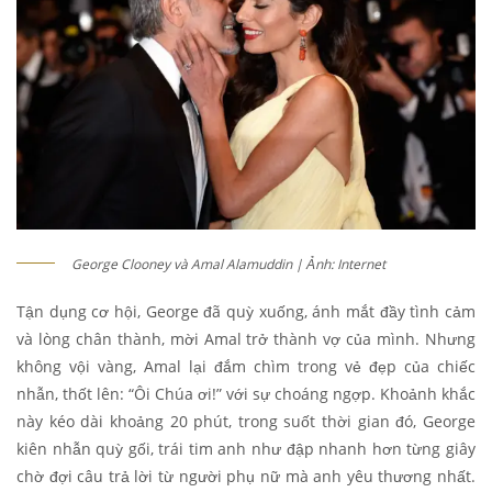
George Clooney và Amal Alamuddin | Ảnh: Internet
Tận dụng cơ hội, George đã quỳ xuống, ánh mắt đầy tình cảm
và lòng chân thành, mời Amal trở thành vợ của mình. Nhưng
không vội vàng, Amal lại đắm chìm trong vẻ đẹp của chiếc
nhẫn, thốt lên: “Ôi Chúa ơi!” với sự choáng ngợp. Khoảnh khắc
này kéo dài khoảng 20 phút, trong suốt thời gian đó, George
kiên nhẫn quỳ gối, trái tim anh như đập nhanh hơn từng giây
chờ đợi câu trả lời từ người phụ nữ mà anh yêu thương nhất.