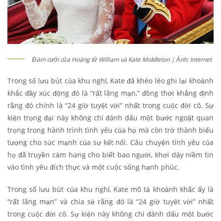
Đám cưới của Hoàng tử William và Kate Middleton | Ảnh: Internet
Trong sổ lưu bút của khu nghỉ, Kate đã khéo léo ghi lại khoảnh
khắc đầy xúc động đó là “rất lãng mạn,” đồng thời khẳng định
rằng đó chính là “24 giờ tuyệt vời” nhất trong cuộc đời cô. Sự
kiện trọng đại này không chỉ đánh dấu một bước ngoặt quan
trọng trong hành trình tình yêu của họ mà còn trở thành biểu
tượng cho sức mạnh của sự kết nối. Câu chuyện tình yêu của
họ đã truyền cảm hứng cho biết bao người, khơi dậy niềm tin
vào tình yêu đích thực và một cuộc sống hạnh phúc.
Trong sổ lưu bút của khu nghỉ, Kate mô tả khoảnh khắc ấy là
“rất lãng mạn” và chia sẻ rằng đó là “24 giờ tuyệt vời” nhất
trong cuộc đời cô. Sự kiện này không chỉ đánh dấu một bước