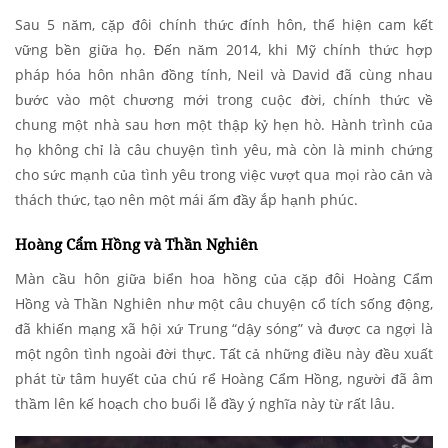
Sau 5 năm, cặp đôi chính thức đính hôn, thể hiện cam kết
vững bền giữa họ. Đến năm 2014, khi Mỹ chính thức hợp
pháp hóa hôn nhân đồng tính, Neil và David đã cùng nhau
bước vào một chương mới trong cuộc đời, chính thức về
chung một nhà sau hơn một thập kỷ hẹn hò. Hành trình của
họ không chỉ là câu chuyện tình yêu, mà còn là minh chứng
cho sức mạnh của tình yêu trong việc vượt qua mọi rào cản và
thách thức, tạo nên một mái ấm đầy ắp hạnh phúc.
Hoàng Cẩm Hồng và Thần Nghiên
Màn cầu hôn giữa biển hoa hồng của cặp đôi Hoàng Cẩm
Hồng và Thần Nghiên như một câu chuyện cổ tích sống động,
đã khiến mạng xã hội xứ Trung “dậy sóng” và được ca ngợi là
một ngôn tình ngoài đời thực. Tất cả những điều này đều xuất
phát từ tâm huyết của chú rể Hoàng Cẩm Hồng, người đã âm
thầm lên kế hoạch cho buổi lễ đầy ý nghĩa này từ rất lâu.