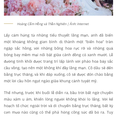
Hoàng Cẩm Hồng và Thần Nghiên | Ảnh: Internet
Lấy cảm hứng từ những tiểu thuyết lãng mạn, anh đã biến
một khoảng không gian bình dị thành một “biển hoa” tràn
ngập sắc hồng, với những bông hoa rực rỡ và những quả
bóng bay mềm mại nổi bật giữa cánh đồng cỏ xanh mướt. Lễ
đường tinh khôi được trang trí lấp lánh với pháo hoa bảy sắc
cầu vồng, tạo nên một không khí đầy lãng mạn. Cô dâu sẽ đến
bằng trực thăng, và khi đáp xuống, cô sẽ được đón chào bằng
một lời cầu hôn ngọt ngào giữa khung cảnh tuyệt mỹ.
Thế nhưng, trước khi buổi lễ diễn ra, bầu trời bất ngờ chuyển
màu xám u ám, khiến lòng người không khỏi lo lắng. Với kế
hoạch tổ chức ngoài trời và di chuyển bằng trực thăng, bất kỳ
cơn mưa nào cũng có thể phá hỏng công sức đã bỏ ra. Tuy