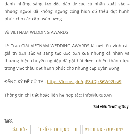
danh những sáng tạo độc đáo từ các cá nhân xuất sắc –
những người đã không ngừng cống hiến để thêu dệt hạnh
phúc cho các cặp uyên ương.
Về VIETNAM WEDDING AWARDS
Lễ Trao Giải VIETNAM WEDDING AWARDS là nơi tôn vinh các
giá trị bản sắc và sáng tạo độc bản của những cá nhân và
thương hiệu chuyên nghiệp đã gặt hái được nhiều thành tựu
trong việc thêu dệt hạnh phúc cho những cặp uyên ương.
ĐĂNG KÝ ĐỀ CỬ TẠI:
https://forms.gle/qiP8dDJxS6W92bsi9
Thông tin chi tiết hoặc liên hệ hợp tác: info@luxuo.vn
Bài viết: Trường Duy
TAGS:
CẦU HÔN
LỐI SỐNG THƯỢNG LƯU
WEDDING SYMPHONY