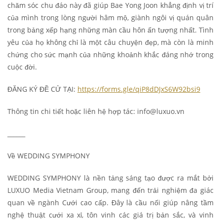
chăm sóc chu đáo này đã giúp Bae Yong Joon khẳng định vị trí
của mình trong lòng người hâm mộ, giành ngôi vị quán quân
trong bảng xếp hạng những màn cầu hôn ấn tượng nhất. Tình
yêu của họ không chỉ là một câu chuyện đẹp, mà còn là minh
chứng cho sức mạnh của những khoảnh khắc đáng nhớ trong
cuộc đời.
ĐĂNG KÝ ĐỀ CỬ TẠI:
https://forms.gle/qiP8dDJxS6W92bsi9
Thông tin chi tiết hoặc liên hệ hợp tác: info@luxuo.vn
______
Về WEDDING SYMPHONY
WEDDING SYMPHONY là nền tảng sáng tạo được ra mắt bởi
LUXUO Media Vietnam Group, mang đến trải nghiệm đa giác
quan về ngành Cưới cao cấp. Đây là cầu nối giúp nâng tầm
nghệ thuật cưới xa xỉ, tôn vinh các giá trị bản sắc, và vinh