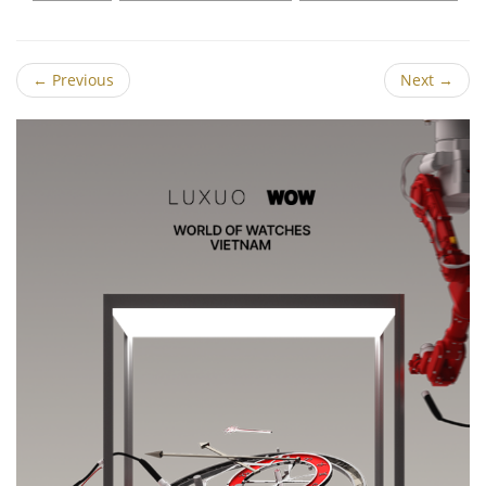
←
Previous
Next
→