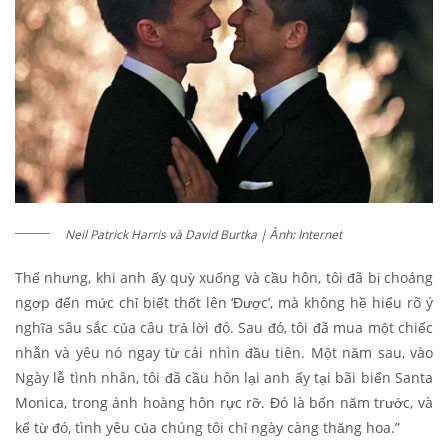
Neil Patrick Harris và David Burtka | Ảnh: Internet
Thế nhưng, khi anh ấy quỳ xuống và cầu hôn, tôi đã bị choáng
ngợp đến mức chỉ biết thốt lên ‘Được’, mà không hề hiểu rõ ý
nghĩa sâu sắc của câu trả lời đó. Sau đó, tôi đã mua một chiếc
nhẫn và yêu nó ngay từ cái nhìn đầu tiên. Một năm sau, vào
Ngày lễ tình nhân, tôi đã cầu hôn lại anh ấy tại bãi biển Santa
Monica, trong ánh hoàng hôn rực rỡ. Đó là bốn năm trước, và
kể từ đó, tình yêu của chúng tôi chỉ ngày càng thăng hoa.”