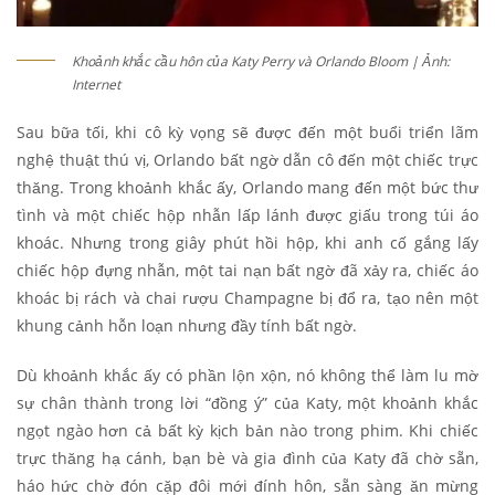
Khoảnh khắc cầu hôn của Katy Perry và Orlando Bloom | Ảnh:
Internet
Sau bữa tối, khi cô kỳ vọng sẽ được đến một buổi triển lãm
nghệ thuật thú vị, Orlando bất ngờ dẫn cô đến một chiếc trực
thăng. Trong khoảnh khắc ấy, Orlando mang đến một bức thư
tình và một chiếc hộp nhẫn lấp lánh được giấu trong túi áo
khoác. Nhưng trong giây phút hồi hộp, khi anh cố gắng lấy
chiếc hộp đựng nhẫn, một tai nạn bất ngờ đã xảy ra, chiếc áo
khoác bị rách và chai rượu Champagne bị đổ ra, tạo nên một
khung cảnh hỗn loạn nhưng đầy tính bất ngờ.
Dù khoảnh khắc ấy có phần lộn xộn, nó không thể làm lu mờ
sự chân thành trong lời “đồng ý” của Katy, một khoảnh khắc
ngọt ngào hơn cả bất kỳ kịch bản nào trong phim. Khi chiếc
trực thăng hạ cánh, bạn bè và gia đình của Katy đã chờ sẵn,
háo hức chờ đón cặp đôi mới đính hôn, sẵn sàng ăn mừng