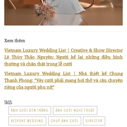
Xem thêm
Vietnam Luxury Wedding List | Creative & Show Director
Lê Thùy Thảo Nguyên: Người kể lại những điều bình
thường và chân thật trong lễ cưới
Vietnam Luxury Wedding List | Nhà thiết kế Chung
Thanh Phong: “Váy cưới phải mang hơi thở và câu chuyện
riêng của người phụ nữ”
TAGS:
ẢNH CƯỚI ĐEN TRẮNG
ẢNH CƯỚI NGHỆ THUẬT
BESPOKE WEDDING
CHỤP ẢNH CƯỚI
DIRECTOR