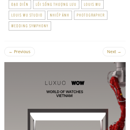
ĐẠO DIỄN
LỐI SỐNG THƯỢNG LƯU
LOUIS WU
LOUIS WU STUDIO
NHIẾP ẢNH
PHOTOGRAPHER
WEDDING SYMPHONY
←
Previous
Next
→