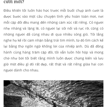
cưới mới?
Điều khiến tôi luôn háo hức trước mỗi buổi chụp ảnh cưới là
được bước vào một câu chuyện tình yêu hoàn toàn mới, nơi
mỗi cặp đôi đều mang đến những cảm xúc rất riêng. Có người
nhẹ nhàng và lặng lẽ, có người lại sôi nổi và rực rỡ, cũng có
những người đã cùng nhau đi qua nhiều sóng gió. Tôi lắng
nghe họ kể rồi cảm nhận bằng trái tim mình, từ đó tìm cách kể
lại bằng thứ ngôn ngữ không lời của nhiếp ảnh. Dù đã đồng
hành cùng hàng trăm cặp đôi, tôi vẫn luôn hồi hộp và mong
chờ như bởi tôi biết rằng mình luôn được chứng kiến và lưu
giữ một điều gì đó rất đẹp, rất thật và rất riêng giữa hai con
người dành cho nhau.