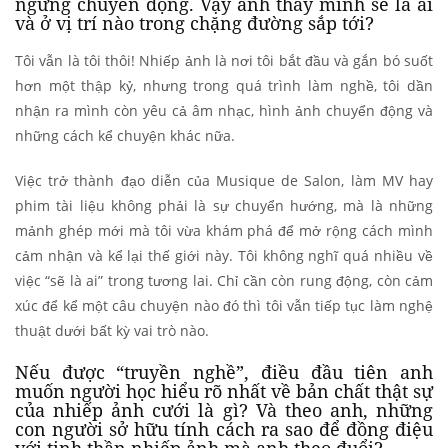
ngừng chuyển động. Vậy anh thấy mình sẽ là ai
và ở vị trí nào trong chặng đường sắp tới?
Tôi vẫn là tôi thôi! Nhiếp ảnh là nơi tôi bắt đầu và gắn bó suốt
hơn một thập kỷ, nhưng trong quá trình làm nghề, tôi dần
nhận ra mình còn yêu cả âm nhạc, hình ảnh chuyển động và
những cách kể chuyện khác nữa.
Việc trở thành đạo diễn của Musique de Salon, làm MV hay
phim tài liệu không phải là sự chuyển hướng, mà là những
mảnh ghép mới mà tôi vừa khám phá để mở rộng cách mình
cảm nhận và kể lại thế giới này. Tôi không nghĩ quá nhiều về
việc “sẽ là ai” trong tương lai. Chỉ cần còn rung động, còn cảm
xúc để kể một câu chuyện nào đó thì tôi vẫn tiếp tục làm nghệ
thuật dưới bất kỳ vai trò nào.
Nếu được “truyền nghề”, điều đầu tiên anh
muốn người học hiểu rõ nhất về bản chất thật sự
của nhiếp ảnh cưới là gì? Và theo anh, những
con người sở hữu tính cách ra sao để đồng điệu
với tinh thần nhiếp ảnh mà anh theo đuổi?