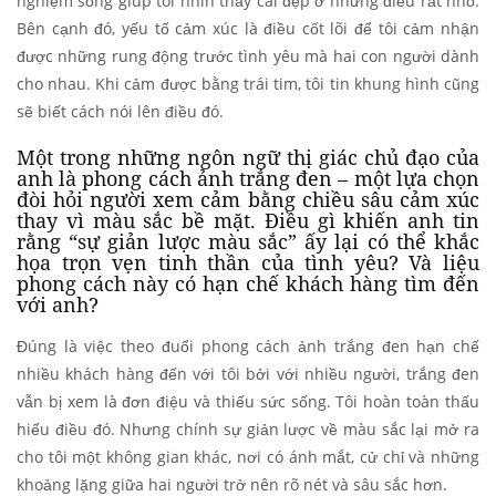
nghiệm sống giúp tôi nhìn thấy cái đẹp ở những điều rất nhỏ.
Bên cạnh đó, yếu tố cảm xúc là điều cốt lõi để tôi cảm nhận
được những rung động trước tình yêu mà hai con người dành
cho nhau. Khi cảm được bằng trái tim, tôi tin khung hình cũng
sẽ biết cách nói lên điều đó.
Một trong những ngôn ngữ thị giác chủ đạo của
anh là phong cách ảnh trắng đen – một lựa chọn
đòi hỏi người xem cảm bằng chiều sâu cảm xúc
thay vì màu sắc bề mặt. Điều gì khiến anh tin
rằng “sự giản lược màu sắc” ấy lại có thể khắc
họa trọn vẹn tinh thần của tình yêu? Và liệu
phong cách này có hạn chế khách hàng tìm đến
với anh?
Đúng là việc theo đuổi phong cách ảnh trắng đen hạn chế
nhiều khách hàng đến với tôi bởi với nhiều người, trắng đen
vẫn bị xem là đơn điệu và thiếu sức sống. Tôi hoàn toàn thấu
hiểu điều đó. Nhưng chính sự giản lược về màu sắc lại mở ra
cho tôi một không gian khác, nơi có ánh mắt, cử chỉ và những
khoảng lặng giữa hai người trở nên rõ nét và sâu sắc hơn.