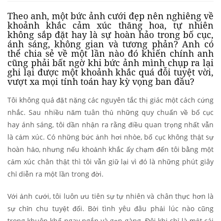
Theo anh, một bức ảnh cưới đẹp nên nghiêng về
khoảnh khắc cảm xúc thăng hoa, tự nhiên
không sắp đặt hay là sự hoàn hảo trong bố cục,
ánh sáng, không gian và tương phản? Anh có
thể chia sẻ về một lần nào đó khiến chính anh
cũng phải bất ngờ khi bức ảnh mình chụp ra lại
ghi lại được một khoảnh khắc quá đỗi tuyệt vời,
vượt xa mọi tính toán hay kỳ vọng ban đầu?
Tôi không quá đặt nặng các nguyên tắc thị giác một cách cứng
nhắc. Sau nhiều năm tuân thủ những quy chuẩn về bố cục
hay ánh sáng, tôi dần nhận ra rằng điều quan trọng nhất vẫn
là cảm xúc. Có những bức ảnh hơi nhòe, bố cục không thật sự
hoàn hảo, nhưng nếu khoảnh khắc ấy chạm đến tôi bằng một
cảm xúc chân thật thì tôi vẫn giữ lại vì đó là những phút giây
chỉ diễn ra một lần trong đời.
Với ảnh cưới, tôi luôn ưu tiên sự tự nhiên và chân thực hơn là
sự chỉn chu tuyệt đối. Bởi tình yêu đâu phải lúc nào cũng
trong khuôn khổ ngay ngắn và gọn gàng. Đôi khi chỉ là một cái