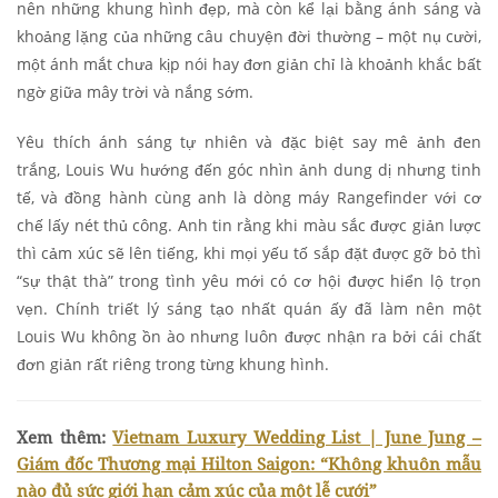
nên những khung hình đẹp, mà còn kể lại bằng ánh sáng và
khoảng lặng của những câu chuyện đời thường – một nụ cười,
một ánh mắt chưa kịp nói hay đơn giản chỉ là khoảnh khắc bất
ngờ giữa mây trời và nắng sớm.
Yêu thích ánh sáng tự nhiên và đặc biệt say mê ảnh đen
trắng, Louis Wu hướng đến góc nhìn ảnh dung dị nhưng tinh
tế, và đồng hành cùng anh là dòng máy Rangefinder với cơ
chế lấy nét thủ công. Anh tin rằng khi màu sắc được giản lược
thì cảm xúc sẽ lên tiếng, khi mọi yếu tố sắp đặt được gỡ bỏ thì
“sự thật thà” trong tình yêu mới có cơ hội được hiển lộ trọn
vẹn. Chính triết lý sáng tạo nhất quán ấy đã làm nên một
Louis Wu không ồn ào nhưng luôn được nhận ra bởi cái chất
đơn giản rất riêng trong từng khung hình.
Xem thêm:
Vietnam Luxury Wedding List | June Jung –
Giám đốc Thương mại Hilton Saigon: “Không khuôn mẫu
nào đủ sức giới hạn cảm xúc của một lễ cưới”