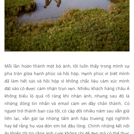
Mỗi lần hoàn thành một bộ ảnh, tôi luôn thấy trong mình sự
pha trộn giữa hạnh phúc và hồi hộp. Hạnh phúc vì biết mình
đã làm hết sức và hồi hộp vì không chắc liệu cảm xúc mình
đặt vào có được cảm nhận trọn vẹn. Nhiều khách hàng châu Á
không biểu lộ quá rõ ràng khi nhận ảnh, nhưng sau đó là
những dòng tin nhắn và email cảm ơn đầy chân thành. Có
người trở thành bạn của tôi, có cặp đôi nhiều năm sau vẫn giữ
liên lạc, vẫn gửi lại những tấm ảnh hậu trường ngộ nghĩnh
hay kể rằng họ vừa đón em bé đầu lòng. Chính những kết nối
ấy khiến tôi tin rằng ảnh cưới không chỉ để đẹp mà có thể thực