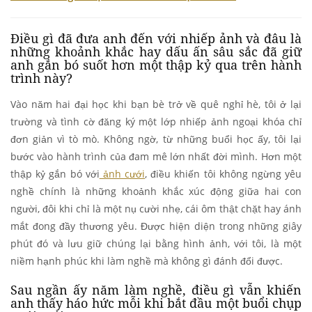
Điều gì đã đưa anh đến với nhiếp ảnh và đâu là
những khoảnh khắc hay dấu ấn sâu sắc đã giữ
anh gắn bó suốt hơn một thập kỷ qua trên hành
trình này?
Vào năm hai đại học khi bạn bè trở về quê nghỉ hè, tôi ở lại
trường và tình cờ đăng ký một lớp nhiếp ảnh ngoại khóa chỉ
đơn giản vì tò mò. Không ngờ, từ những buổi học ấy, tôi lại
bước vào hành trình của đam mê lớn nhất đời mình. Hơn một
thập kỷ gắn bó với
ảnh cưới
, điều khiến tôi không ngừng yêu
nghề chính là những khoảnh khắc xúc động giữa hai con
người, đôi khi chỉ là một nụ cười nhẹ, cái ôm thật chặt hay ánh
mắt đong đầy thương yêu. Được hiện diện trong những giây
phút đó và lưu giữ chúng lại bằng hình ảnh, với tôi, là một
niềm hạnh phúc khi làm nghề mà không gì đánh đổi được.
Sau ngần ấy năm làm nghề, điều gì vẫn khiến
anh thấy háo hức mỗi khi bắt đầu một buổi chụp