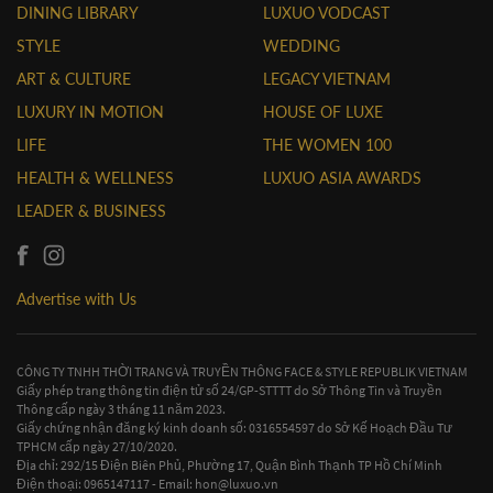
DINING LIBRARY
LUXUO VODCAST
STYLE
WEDDING
ART & CULTURE
LEGACY VIETNAM
LUXURY IN MOTION
HOUSE OF LUXE
LIFE
THE WOMEN 100
HEALTH & WELLNESS
LUXUO ASIA AWARDS
LEADER & BUSINESS
Advertise with Us
CÔNG TY TNHH THỜI TRANG VÀ TRUYỀN THÔNG FACE & STYLE REPUBLIK VIETNAM
Giấy phép trang thông tin điện tử số 24/GP-STTTT do Sở Thông Tin và Truyền
Thông cấp ngày 3 tháng 11 năm 2023.
Giấy chứng nhận đăng ký kinh doanh số: 0316554597 do Sở Kế Hoạch Đầu Tư
TPHCM cấp ngày 27/10/2020.
Địa chỉ: 292/15 Điện Biên Phủ, Phường 17, Quận Bình Thạnh TP Hồ Chí Minh
Điện thoại: 0965147117 - Email:
hon@luxuo.vn