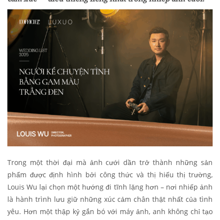
Trong một thời đại mà ảnh cưới dần trở thành những sản
phẩm được định hình bởi công thức và thị hiếu thị trường,
Louis Wu lại chọn một hướng đi tĩnh lặng hơn – nơi nhiếp ảnh
là hành trình lưu giữ những xúc cảm chân thật nhất của tình
yêu. Hơn một thập kỷ gắn bó với máy ảnh, anh không chỉ tạo