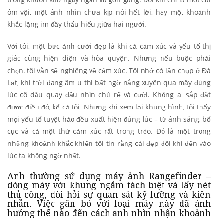
ôm vội, một ánh nhìn chưa kịp nói hết lời, hay một khoảnh
khắc lặng im đầy thấu hiểu giữa hai người.
Với tôi, một bức ảnh cưới đẹp là khi cả cảm xúc và yếu tố thị
giác cùng hiện diện và hòa quyện. Nhưng nếu buộc phải
chọn, tôi vẫn sẽ nghiêng về cảm xúc. Tôi nhớ có lần chụp ở Đà
Lạt, khi trời đang âm u thì bất ngờ nắng xuyên qua mây đúng
lúc cô dâu quay đầu nhìn chú rể và cười. Không ai sắp đặt
được điều đó, kể cả tôi. Nhưng khi xem lại khung hình, tôi thấy
mọi yếu tố tuyệt hảo đều xuất hiện đúng lúc – từ ánh sáng, bố
cục và cả một thứ cảm xúc rất trong trẻo. Đó là một trong
những khoảnh khắc khiến tôi tin rằng cái đẹp đôi khi đến vào
lúc ta không ngờ nhất.
Anh thường sử dụng máy ảnh Rangefinder –
dòng máy với khung ngắm tách biệt và lấy nét
thủ công, đòi hỏi sự quan sát kỹ lưỡng và kiên
nhẫn. Việc gắn bó với loại máy này đã ảnh
hưởng thế nào đến cách anh nhìn nhận khoảnh