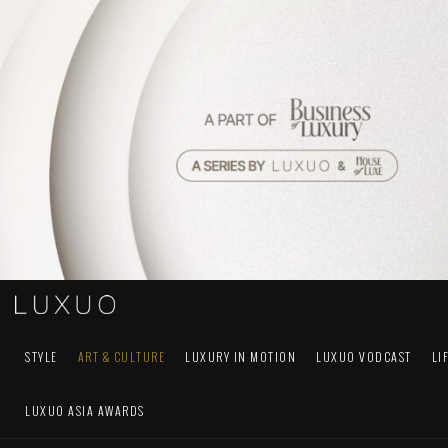
STYLE
ART & CULTURE
LUXURY IN MOTION
LUXUO VODCAST
LI
LUXUO ASIA AWARDS