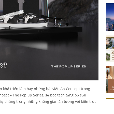
 khổ triển lãm hay những bài viết, Ẩn Concept trong
ncept – The Pop up Series, sẽ bóc tách từng bộ sưu
ày chúng trong những không gian ấn tượng với kiến trúc