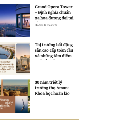
Grand Opera Tower
– Định nghĩa chuẩn
xa hoa đương đại tại
Sheraton Saigon
Hotels & Resorts
Grand Opera Hotel
Thị trường bất động
sản cao cấp toàn cầu
và những tâm điểm
mới của năm 2026
30 năm triết lý
trường thọ Aman:
Khoa học hoãn lão
và trí tuệ ngàn xưa