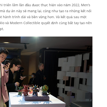
hi triển lãm lần đầu được thực hiện vào năm 2022, Men’s
rị mà dự án này sẽ mang lại, cũng như tạo ra những kết nối
ột hành trình dài và bền vững hơn. Và kết quả sau một
olio và Modern Collectible quyết định cùng bắt tay tạo nên
pt.