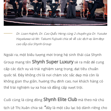
Dr. Loan Huỳnh, Dr. Cao Quốc Hưng cùng 2 chuyên gia Dr. Yusuke
Hayakawa và Mr. Takumi Fujisaki chia sẻ về các dịch vụ làm đẹp
cao cấp của Shynh Group
Ngoài ra, một biểu tượng mới trong hệ sinh thái của Shynh
Shynh Super Luxury
Group mang tên
sẽ ra mắt để cung
cấp các dịch vụ và trải nghiệm sang trọng, đạt tiêu chuẩn
quốc tế. Đây không chỉ là nơi chăm sóc sắc đẹp mà còn là
không gian thư giãn, hưởng thụ đỉnh cao, nơi khách hàng có
thể trải nghiệm sự xa hoa và đẳng cấp vượt trội.
Shynh Elite Club
Cuối cùng là cộng đồng
mà theo nữ chủ
“
tịch Lê Thị Xuân chia sẻ:
đây là một câu lạc bộ dành riêng cho