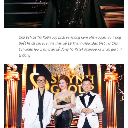
Chủ tịch Lê Thị Xuân quý phái và không kém phần quyến rũ trong
thiết kế dạ hội của nhà thiết kế Lê Thanh Hòa. Đặc biệt, nữ Chủ
tịch khéo léo chọn thiết kế đồng hồ Patek Philippe xa xỉ với giá 1,4
tỷ đồng