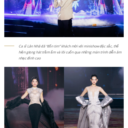
Ca sĩ Lân Nhã đã “đốn tim” khách mời với minishow đặc sắc, thể
hiện giọng hát trầm ấm và lôi cuốn qua những màn trình diễn âm
nhạc đỉnh cao