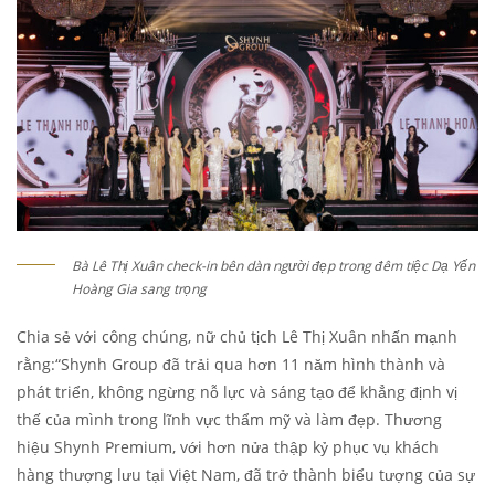
Bà Lê Thị Xuân check-in bên dàn người đẹp trong đêm tiệc Dạ Yến
Hoàng Gia sang trọng
Chia sẻ với công chúng, nữ chủ tịch Lê Thị Xuân nhấn mạnh
rằng:“Shynh Group đã trải qua hơn 11 năm hình thành và
phát triển, không ngừng nỗ lực và sáng tạo để khẳng định vị
thế của mình trong lĩnh vực thẩm mỹ và làm đẹp. Thương
hiệu Shynh Premium, với hơn nửa thập kỷ phục vụ khách
hàng thượng lưu tại Việt Nam, đã trở thành biểu tượng của sự