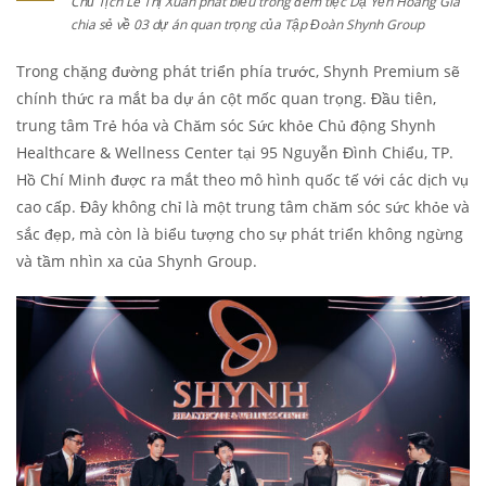
Chủ Tịch Lê Thị Xuân phát biểu trong đêm tiệc Dạ Yến Hoàng Gia
chia sẻ về 03 dự án quan trọng của Tập Đoàn Shynh Group
Trong chặng đường phát triển phía trước, Shynh Premium sẽ
chính thức ra mắt ba dự án cột mốc quan trọng. Đầu tiên,
trung tâm Trẻ hóa và Chăm sóc Sức khỏe Chủ động Shynh
Healthcare & Wellness Center tại 95 Nguyễn Đình Chiểu, TP.
Hồ Chí Minh được ra mắt theo mô hình quốc tế với các dịch vụ
cao cấp. Đây không chỉ là một trung tâm chăm sóc sức khỏe và
sắc đẹp, mà còn là biểu tượng cho sự phát triển không ngừng
và tầm nhìn xa của Shynh Group.