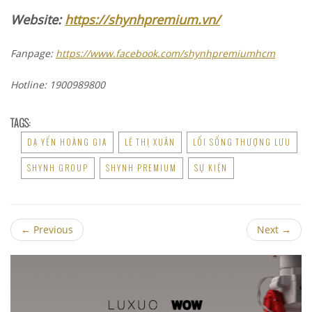
Website:
https://shynhpremium.vn/
Fanpage:
https://www.facebook.com/shynhpremiumhcm
Hotline: 1900989800
TAGS:
DẠ YẾN HOÀNG GIA
LÊ THỊ XUÂN
LỐI SỐNG THƯỢNG LƯU
SHYNH GROUP
SHYNH PREMIUM
SỰ KIỆN
←
Previous
Next
→