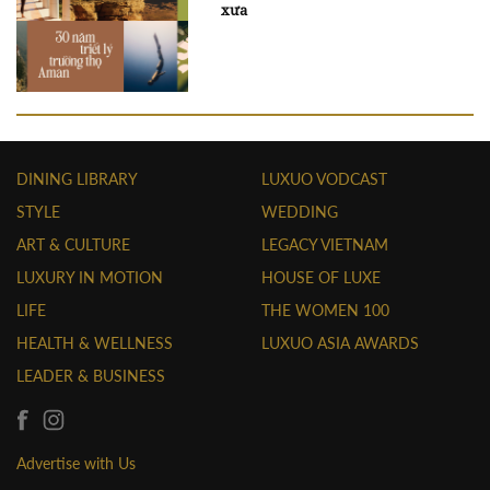
xưa
DINING LIBRARY
LUXUO VODCAST
STYLE
WEDDING
ART & CULTURE
LEGACY VIETNAM
LUXURY IN MOTION
HOUSE OF LUXE
LIFE
THE WOMEN 100
HEALTH & WELLNESS
LUXUO ASIA AWARDS
LEADER & BUSINESS
Advertise with Us