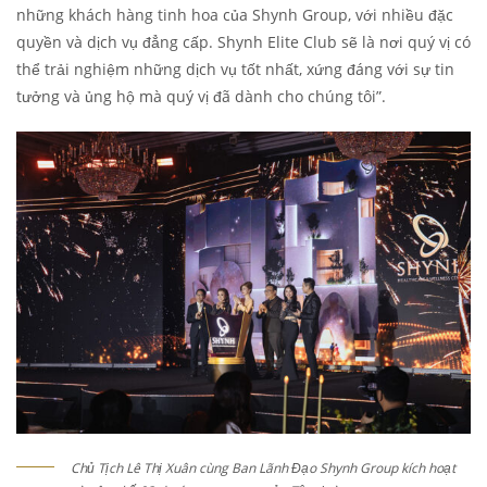
những khách hàng tinh hoa của Shynh Group, với nhiều đặc
quyền và dịch vụ đẳng cấp. Shynh Elite Club sẽ là nơi quý vị có
thể trải nghiệm những dịch vụ tốt nhất, xứng đáng với sự tin
tưởng và ủng hộ mà quý vị đã dành cho chúng tôi”.
Chủ Tịch Lê Thị Xuân cùng Ban Lãnh Đạo Shynh Group kích hoạt