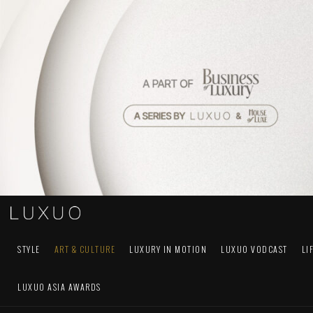
STYLE
ART & CULTURE
LUXURY IN MOTION
LUXUO VODCAST
LI
LUXUO ASIA AWARDS