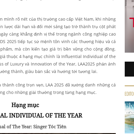
mình rõ nét của thị trường cao cấp Việt Nam, khi những
iến lược dài hạn và đổi mới sáng tạo trở thành trụ cột phát
ngày càng khẳng định vị thế trong ngành công nghiệp cao
S 2025 tiếp tục sứ mệnh tôn vinh các thương hiệu và cá
 phẩm, mà còn kiến tạo giá trị bền vững cho cộng đồng.
á thuộc 4 hạng mục chính là Influential Individual of the
ess of Luxury và Innovation of the Year, LAA2025 phản ánh
ưởng thành, giàu bản sắc và hướng tới tương lai.
ra thành công trọn vẹn, LAA 2025 đã xướng danh những cá
áng cho những giải thưởng trong từng hạng mục.
EDITO
Hạng mục
AL INDIVIDUAL OF THE YEAR
ual of The Year: Singer Tóc Tiên