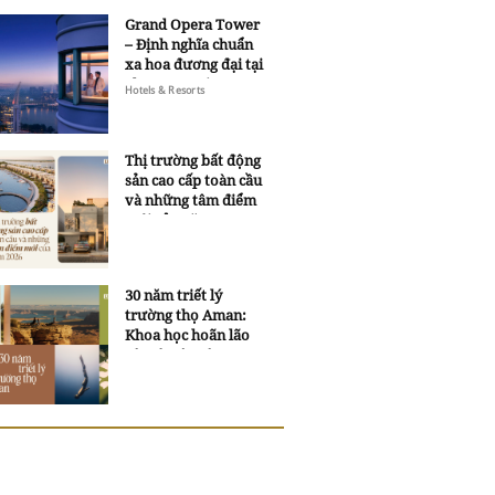
Grand Opera Tower
– Định nghĩa chuẩn
xa hoa đương đại tại
Sheraton Saigon
Hotels & Resorts
Grand Opera Hotel
Thị trường bất động
sản cao cấp toàn cầu
và những tâm điểm
mới của năm 2026
30 năm triết lý
trường thọ Aman:
Khoa học hoãn lão
và trí tuệ ngàn xưa