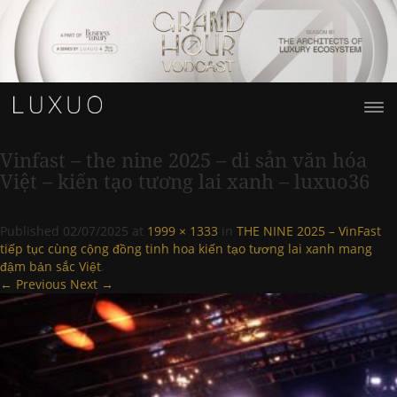
Vinfast – the nine 2025 – di sản văn hóa
Việt – kiến tạo tương lai xanh – luxuo36
Published
02/07/2025
at
1999 × 1333
in
THE NINE 2025 – VinFast
tiếp tục cùng cộng đồng tinh hoa kiến tạo tương lai xanh mang
đậm bản sắc Việt
.
← Previous
Next →