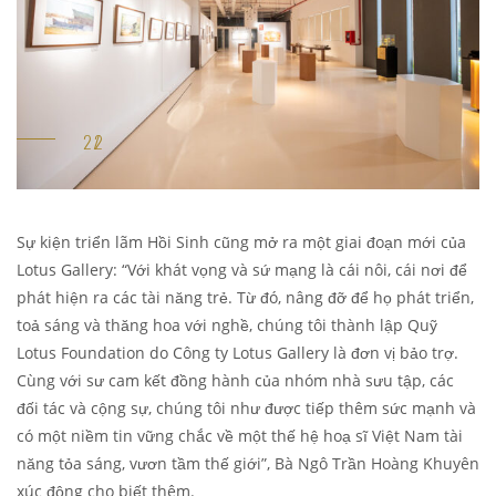
Sự kiện triển lãm Hồi Sinh cũng mở ra một giai đoạn mới của
Lotus Gallery: “Với khát vọng và sứ mạng là cái nôi, cái nơi để
phát hiện ra các tài năng trẻ. Từ đó, nâng đỡ để họ phát triển,
toả sáng và thăng hoa với nghề, chúng tôi thành lập Quỹ
Lotus Foundation do Công ty Lotus Gallery là đơn vị bảo trợ.
Cùng với sư cam kết đồng hành của nhóm nhà sưu tập, các
đối tác và cộng sự, chúng tôi như được tiếp thêm sức mạnh và
có một niềm tin vững chắc về một thế hệ hoạ sĩ Việt Nam tài
năng tỏa sáng, vươn tầm thế giới”, Bà Ngô Trần Hoàng Khuyên
xúc động cho biết thêm.