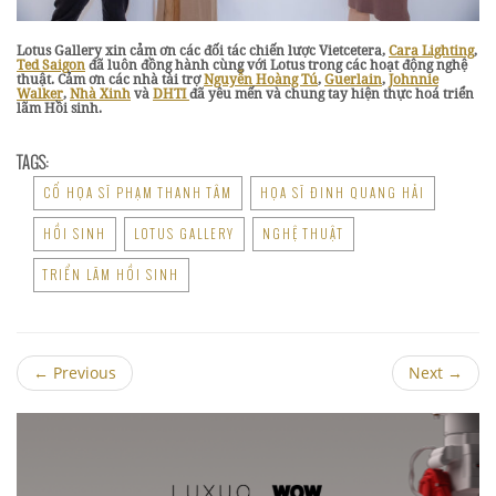
Lotus Gallery xin cảm ơn các đối tác chiến lược Vietcetera,
Cara Lighting
,
Ted Saigon
đã luôn đồng hành cùng với Lotus trong các hoạt động nghệ
thuật. Cảm ơn các nhà tài trợ
Nguyễn Hoàng Tú
,
Guerlain
,
Johnnie
Walker
,
Nhà Xinh
và
DHTI
đã yêu mến và chung tay hiện thực hoá triển
lãm Hồi sinh.
TAGS:
CỐ HỌA SĨ PHẠM THANH TÂM
HỌA SĨ ĐINH QUANG HẢI
HỒI SINH
LOTUS GALLERY
NGHỆ THUẬT
TRIỂN LÃM HỒI SINH
←
Previous
Next
→