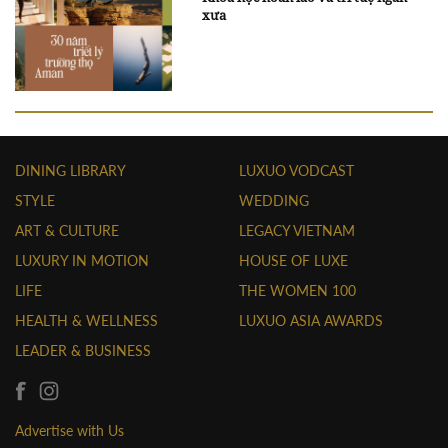
xưa
DINING LIBRARY
LUXUO VODCAST
STYLE
WEDDING
ART & CULTURE
LEGACY VIETNAM
LUXURY IN MOTION
HOUSE OF LUXE
LIFE
THE WOMEN 100
HEALTH & WELLNESS
LUXUO ASIA AWARDS
LEADER & BUSINESS
Advertise with Us