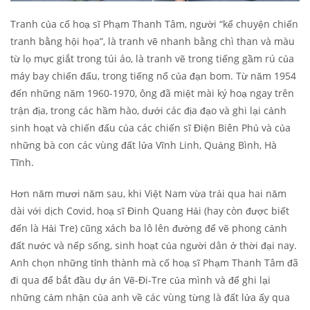
Tranh của cố hoạ sĩ Phạm Thanh Tâm, người “kể chuyện chiến
tranh bằng hội họa”, là tranh vẽ nhanh bằng chì than và màu
từ lọ mực giắt trong túi áo, là tranh vẽ trong tiếng gầm rú của
máy bay chiến đấu, trong tiếng nổ của đạn bom. Từ năm 1954
đến những năm 1960-1970, ông đã miệt mài ký hoạ ngay trên
trận địa, trong các hầm hào, dưới các địa đạo và ghi lại cảnh
sinh hoạt và chiến đấu của các chiến sĩ Điện Biên Phủ và của
những bà con các vùng đất lửa Vĩnh Linh, Quảng Bình, Hà
Tĩnh.
Hơn năm mươi năm sau, khi Việt Nam vừa trải qua hai năm
dài với dịch Covid, hoạ sĩ Đinh Quang Hải (hay còn được biết
đến là Hải Tre) cũng xách ba lô lên đường để vẽ phong cảnh
đất nước và nếp sống, sinh hoạt của người dân ở thời đại nay.
Anh chọn những tỉnh thành mà cố hoạ sĩ Phạm Thanh Tâm đã
đi qua để bắt đầu dự án Vẽ-Đi-Tre của mình và để ghi lại
những cảm nhận của anh về các vùng từng là đất lửa ấy qua