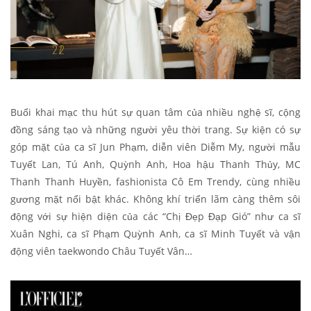
Buổi khai mạc thu hút sự quan tâm của nhiều nghệ sĩ, cộng
đồng sáng tạo và những người yêu thời trang. Sự kiện có sự
góp mặt của ca sĩ Jun Phạm, diễn viên Diễm My, người mẫu
Tuyết Lan, Tú Anh, Quỳnh Anh, Hoa hậu Thanh Thủy, MC
Thanh Thanh Huyền, fashionista Cô Em Trendy, cùng nhiều
gương mặt nổi bật khác. Không khí triển lãm càng thêm sôi
động với sự hiện diện của các “Chị Đẹp Đạp Gió” như ca sĩ
Xuân Nghi, ca sĩ Phạm Quỳnh Anh, ca sĩ Minh Tuyết và vận
động viên taekwondo Châu Tuyết Vân…