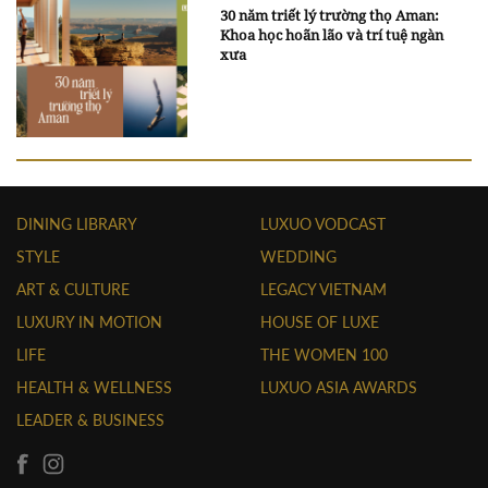
30 năm triết lý trường thọ Aman:
Khoa học hoãn lão và trí tuệ ngàn
xưa
DINING LIBRARY
LUXUO VODCAST
STYLE
WEDDING
ART & CULTURE
LEGACY VIETNAM
LUXURY IN MOTION
HOUSE OF LUXE
LIFE
THE WOMEN 100
HEALTH & WELLNESS
LUXUO ASIA AWARDS
LEADER & BUSINESS