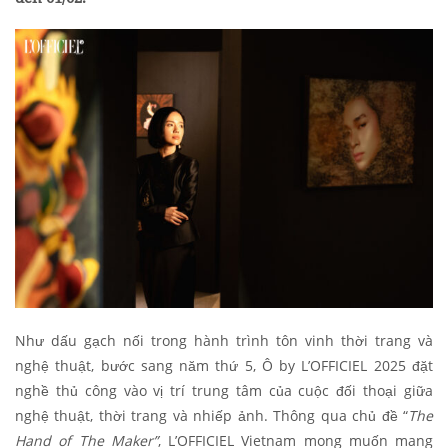
Như dấu gạch nối trong hành trình tôn vinh thời trang và
nghệ thuật, bước sang năm thứ 5, Ô by L’OFFICIEL 2025 đặt
nghề thủ công vào vị trí trung tâm của cuộc đối thoại giữa
nghệ thuật, thời trang và nhiếp ảnh. Thông qua chủ đề “
The
Hand of The Maker”
, L’OFFICIEL Vietnam mong muốn mang