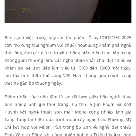
Bên cạnh việc trưng bày các tác phẩm, Ô by L’OFFICIEL 2025
còn mở rộng trải nghiệm với chuỗi hoạt động khám phá nghề
thủ công, đưa các giá trị truyền thống hiện diện trực tiếp trong
không gian thưởng lãm. Các nghệ nhân khắc chữ, dệt chiếu và
khảm trai sẽ trực tiếp làm việc từ 15:00 đến 18:00 mỗi ngày,
lan tỏa tinh thần thủ công Việt Nam thông qua chính công
việc họ gắn bó thường ngày.
Điểm nhấn của triển lãm là sự kết hợp giữa bốn nghệ sĩ và
bốn nhiếp ảnh gia thời trang. Cụ thể là Jun Phạm và Kolt
Huỳnh với nghệ thuật sơn mài; Mono cùng nhiếp ảnh gia
Tang Tang tái hiện quá trình nuôi cấy ngọc trai; Phương Mỹ
Chi kết hợp với Milor Trần trong bộ ảnh về nghề dệt chiếu
Định Yên; và Đông Nhi cùng nhiếp ảnh gia Trí Nghĩa lựa chọn