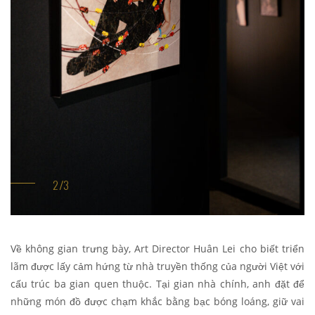
Về không gian trưng bày, Art Director Huân Lei cho biết triển
lãm được lấy cảm hứng từ nhà truyền thống của người Việt với
cấu trúc ba gian quen thuộc. Tại gian nhà chính, anh đặt để
những món đồ được chạm khắc bằng bạc bóng loáng, giữ vai