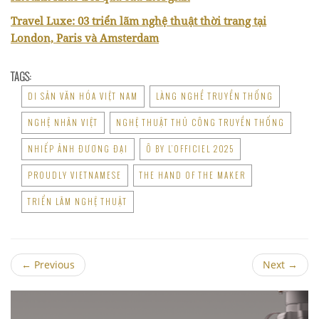
Travel Luxe: 03 triển lãm nghệ thuật thời trang tại
London, Paris và Amsterdam
TAGS:
DI SẢN VĂN HÓA VIỆT NAM
LÀNG NGHỀ TRUYỀN THỐNG
NGHỆ NHÂN VIỆT
NGHỆ THUẬT THỦ CÔNG TRUYỀN THỐNG
NHIẾP ẢNH ĐƯƠNG ĐẠI
Ô BY L’OFFICIEL 2025
PROUDLY VIETNAMESE
THE HAND OF THE MAKER
TRIỂN LÃM NGHỆ THUẬT
←
Previous
Next
→