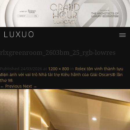
rlxgreenroom_2603bm_25_rgb-lowres
Published
24/03/2026
at
1200 × 800
in
Rolex tôn vinh thành tựu
điện ảnh với vai trò Nhà tài trợ Kiêu hãnh của Giải Oscars® lần
thứ 98
.
← Previous
Next →