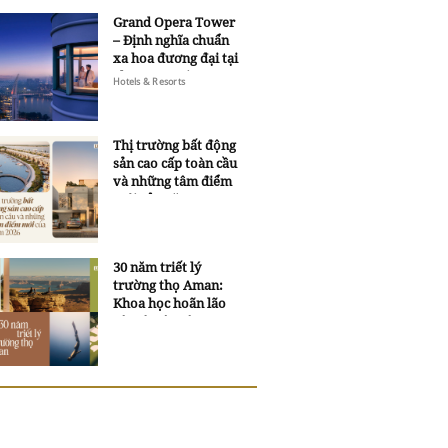
Grand Opera Tower
– Định nghĩa chuẩn
xa hoa đương đại tại
Sheraton Saigon
Hotels & Resorts
Grand Opera Hotel
Thị trường bất động
sản cao cấp toàn cầu
và những tâm điểm
mới của năm 2026
30 năm triết lý
trường thọ Aman:
Khoa học hoãn lão
và trí tuệ ngàn xưa