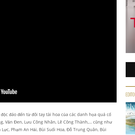
EDITO
độc đáo đến từ đôi tay tài hoa của các danh họa quá cố
ng, Văn Đen, Lưu Công Nhân, Lê Công Thành,… cũng như
 Lực, Phạm An Hải, Bùi Suối Hoa, Đỗ Trung Quân, Bùi