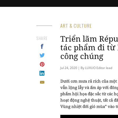
ART & CULTURE
Triển lãm Répu
SHARE
tác phẩm đi từ
công chúng
Jul 24, 2020 | By LUXUO Editor lead
Dưới cơn mưa rả rích của một 
vẫn lộng lẫy và ấm áp với đô
phẩm hội họa đặc sắc từ các họ
hoạt động nghệ thuật, tất cả đ
Vùng nhiệt đới gió mùa” vào tố