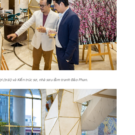
 (trái) và Kiến trúc sư, nhà sưu tầm tranh Bảo Phan.