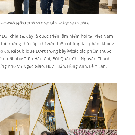
Kim-Khôi (giữa) cạnh NTK Nguyễn Hoàng Ngân (phải).
ợi chia sẻ, đây là cuộc triển lãm hiếm hoi tại Việt Nam
 thị trường thứ cấp, chỉ giới thiệu những tác phẩm không
eo đó, République D’Art trưng bày các tác phẩm thuộc
ên tuổi như Trần Hậu Chí, Bùi Quốc Chí, Nguyễn Thanh
iếng như Vũ Ngọc Giao, Huy Tuấn, Hồng Ánh, Lê Y Lan,