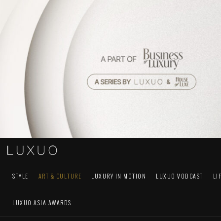
STYLE
ART & CULTURE
LUXURY IN MOTION
LUXUO VODCAST
LI
LUXUO ASIA AWARDS