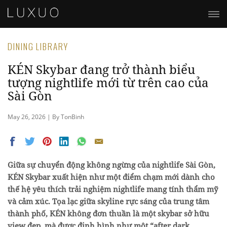
DINING LIBRARY
KÉN Skybar đang trở thành biểu
tượng nightlife mới từ trên cao của
Sài Gòn
May 26, 2026 | By TonBinh
Giữa sự chuyển động không ngừng của nightlife Sài Gòn,
KÉN Skybar xuất hiện như một điểm chạm mới dành cho
thế hệ yêu thích trải nghiệm nightlife mang tính thẩm mỹ
và cảm xúc. Tọa lạc giữa skyline rực sáng của trung tâm
thành phố, KÉN không đơn thuần là một skybar sở hữu
view đẹp, mà được định hình như một “after dark