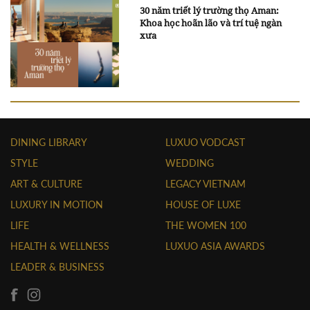
30 năm triết lý trường thọ Aman:
Khoa học hoãn lão và trí tuệ ngàn
xưa
DINING LIBRARY
LUXUO VODCAST
STYLE
WEDDING
ART & CULTURE
LEGACY VIETNAM
LUXURY IN MOTION
HOUSE OF LUXE
LIFE
THE WOMEN 100
HEALTH & WELLNESS
LUXUO ASIA AWARDS
LEADER & BUSINESS