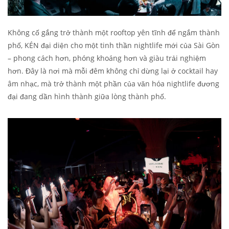
Không cố gắng trở thành một rooftop yên tĩnh để ngắm thành
phố, KÉN đại diện cho một tinh thần nightlife mới của Sài Gòn
– phong cách hơn, phóng khoáng hơn và giàu trải nghiệm
hơn. Đây là nơi mà mỗi đêm không chỉ dừng lại ở cocktail hay
âm nhạc, mà trở thành một phần của văn hóa nightlife đương
đại đang dần hình thành giữa lòng thành phố.