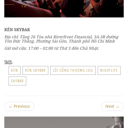
KÉN SKYBAR
Địa chỉ: Tầng 26 Tòa nhà Riverfront Financial, 3A-3B đường
Tôn Đức Thắng, Phường Sài Gòn, Thành phố Hồ Chí Minh
Giờ mở cửa: 17:00 – 02:00 từ Thứ 3 đến Chủ Nhật.
TAGS:
KÉN
KÉN SKYBAR
LỐI SỐNG THƯỢNG LƯU
NIGHTLIFE
SKYBAR
←
Previous
Next
→