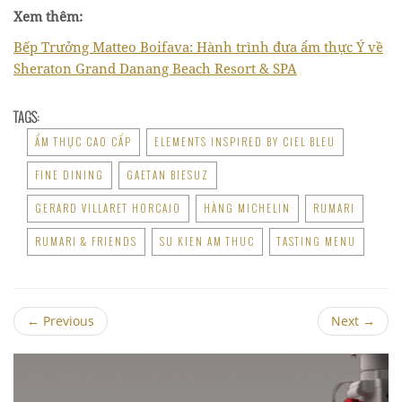
Xem thêm:
Bếp Trưởng Matteo Boifava: Hành trình đưa ẩm thực Ý về
Sheraton Grand Danang Beach Resort & SPA
TAGS:
ẨM THỰC CAO CẤP
ELEMENTS INSPIRED BY CIEL BLEU
FINE DINING
GAETAN BIESUZ
GERARD VILLARET HORCAJO
HÀNG MICHELIN
RUMARI
RUMARI & FRIENDS
SU KIEN AM THUC
TASTING MENU
←
Previous
Next
→