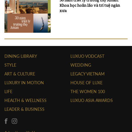
Khoa học hoãn lão và trí tuệ ngàn
xưa
DINING LIBRARY
LUXUO VODCAST
STYLE
WEDDING
ART & CULTURE
LEGACY VIETNAM
LUXURY IN MOTION
HOUSE OF LUXE
LIFE
THE WOMEN 100
HEALTH & WELLNESS
LUXUO ASIA AWARDS
LEADER & BUSINESS