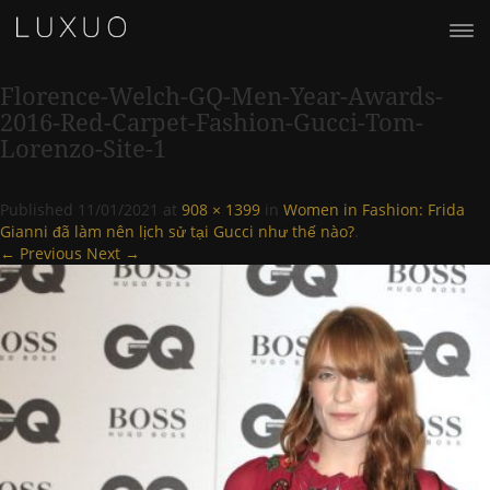
Florence-Welch-GQ-Men-Year-Awards-
2016-Red-Carpet-Fashion-Gucci-Tom-
Lorenzo-Site-1
Published
11/01/2021
at
908 × 1399
in
Women in Fashion: Frida
Gianni đã làm nên lịch sử tại Gucci như thế nào?
.
← Previous
Next →