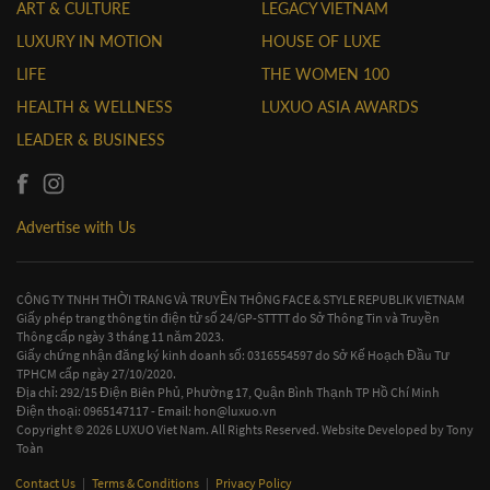
ART & CULTURE
LEGACY VIETNAM
LUXURY IN MOTION
HOUSE OF LUXE
LIFE
THE WOMEN 100
HEALTH & WELLNESS
LUXUO ASIA AWARDS
LEADER & BUSINESS
Advertise with Us
CÔNG TY TNHH THỜI TRANG VÀ TRUYỀN THÔNG FACE & STYLE REPUBLIK VIETNAM
Giấy phép trang thông tin điện tử số 24/GP-STTTT do Sở Thông Tin và Truyền
Thông cấp ngày 3 tháng 11 năm 2023.
Giấy chứng nhận đăng ký kinh doanh số: 0316554597 do Sở Kế Hoạch Đầu Tư
TPHCM cấp ngày 27/10/2020.
Địa chỉ: 292/15 Điện Biên Phủ, Phường 17, Quận Bình Thạnh TP Hồ Chí Minh
Điện thoại: 0965147117 - Email:
hon@luxuo.vn
Copyright © 2026 LUXUO Viet Nam. All Rights Reserved. Website Developed by
Tony
Toàn
Contact Us
|
Terms & Conditions
|
Privacy Policy