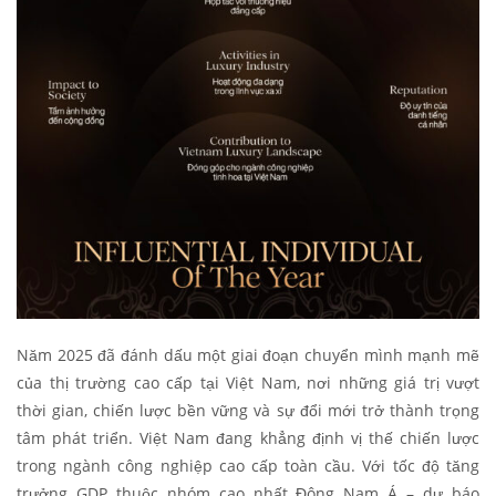
Năm 2025 đã đánh dấu một giai đoạn chuyển mình mạnh mẽ
của thị trường cao cấp tại Việt Nam, nơi những giá trị vượt
thời gian, chiến lược bền vững và sự đổi mới trở thành trọng
tâm phát triển. Việt Nam đang khẳng định vị thế chiến lược
trong ngành công nghiệp cao cấp toàn cầu. Với tốc độ tăng
trưởng GDP thuộc nhóm cao nhất Đông Nam Á – dự báo