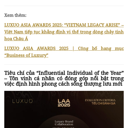
Xem thêm:
LUXUO ASIA AWARDS 2025: “VIETNAM LEGACY ARISE” –
Việt Nam tiếp tục khẳng định vị thế trong dòng chảy tinh
hoa Châu Á
LUXUO ASIA AWARDS 2025 | Công bố hạng mục
“Business of Luxury”
Tiêu chí của “Influential Individual of the Year”
– Tôn vinh cá nhân có đóng góp nổi bật trong
việc định hình phong cách sống thượng lưu mới