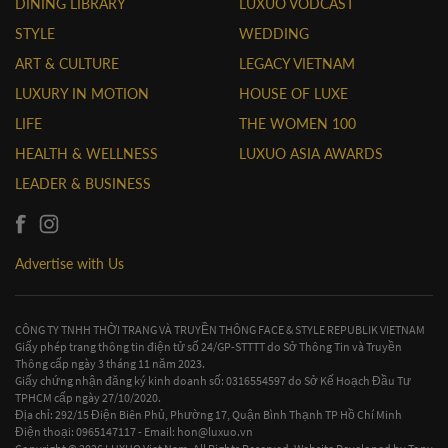
DINING LIBRARY
LUXUO VODCAST
STYLE
WEDDING
ART & CULTURE
LEGACY VIETNAM
LUXURY IN MOTION
HOUSE OF LUXE
LIFE
THE WOMEN 100
HEALTH & WELLNESS
LUXUO ASIA AWARDS
LEADER & BUSINESS
Advertise with Us
CÔNG TY TNHH THỜI TRANG VÀ TRUYỀN THÔNG FACE & STYLE REPUBLIK VIETNAM
Giấy phép trang thông tin điện tử số 24/GP-STTTT do Sở Thông Tin và Truyền
Thông cấp ngày 3 tháng 11 năm 2023.
Giấy chứng nhận đăng ký kinh doanh số: 0316554597 do Sở Kế Hoạch Đầu Tư
TPHCM cấp ngày 27/10/2020.
Địa chỉ: 292/15 Điện Biên Phủ, Phường 17, Quận Bình Thạnh TP Hồ Chí Minh
Điện thoại: 0965147117 - Email:
hon@luxuo.vn