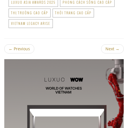
LUXUO ASIA AWARDS 2025
PHONG CÁCH SỐNG CAO CẤP
THỊ TRƯỜNG CAO CẤP
THỜI TRANG CAO CẤP
VIETNAM LEGACY ARISE
←
Previous
Next
→