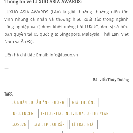
Thông tin về LUXUO ASIA AWARDS:
LUXUO ASIA AWARDS (LAA) là giải thưởng thường niên tôn
vinh những cá nhân và thương hiệu xuất sắc trong ngành
công nghiệp xa xỉ, được khởi xướng bởi LUXUO, đơn vị sở hữu
bản quyền tại 05 quốc gia: Singapore, Malaysia, Thái Lan, Việt
Nam và Ấn Độ.
Liên hệ chi tiết: Email:
info@luxuo.vn
—
Bài viết: Thùy Dương
TAGS:
CÁ NHÂN CÓ TẦM ẢNH HƯỞNG
GIẢI THƯỞNG
INFLUENCER
INFLUENTIAL INDIVIDUAL OF THE YEAR
LAA2025
LÀM ĐẸP CAO CẤP
LỄ TRAO GIẢI