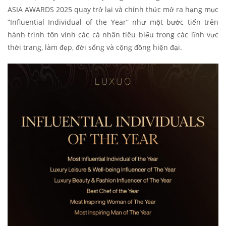
ASIA AWARDS 2025 quay trở lại và chính thức mở ra hạng mục
“Influential Individual of the Year” như một bước tiến trên
hành trình tôn vinh các cá nhân tiêu biểu trong các lĩnh vực
thời trang, làm đẹp, đời sống và cộng đồng hiện đại.