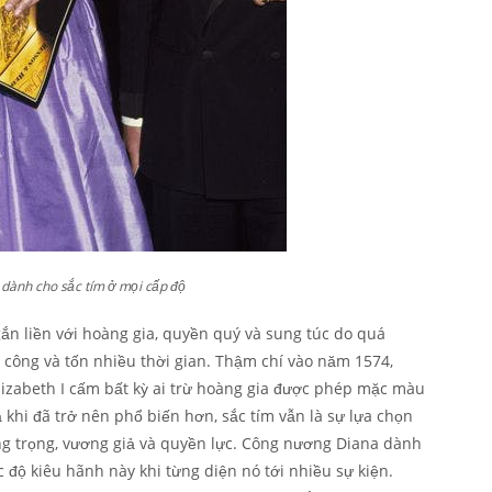
dành cho sắc tím ở mọi cấp độ
ắn liền với hoàng gia, quyền quý và sung túc do quá
ỳ công và tốn nhiều thời gian. Thậm chí vào năm 1574,
izabeth I cấm bất kỳ ai trừ hoàng gia được phép mặc màu
khi đã trở nên phổ biến hơn, sắc tím vẫn là sự lựa chọn
ng trọng, vương giả và quyền lực. Công nương Diana dành
 độ kiêu hãnh này khi từng diện nó tới nhiều sự kiện.