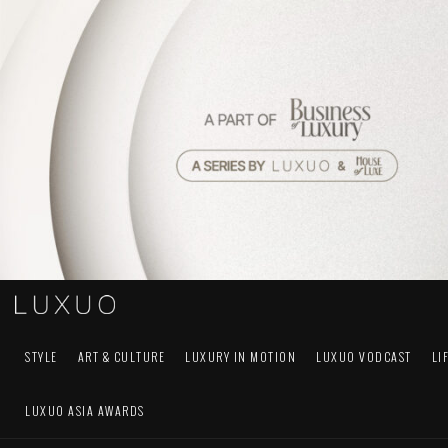
STYLE
ART & CULTURE
LUXURY IN MOTION
LUXUO VODCAST
LI
LUXUO ASIA AWARDS