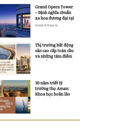
Grand Opera Tower
– Định nghĩa chuẩn
xa hoa đương đại tại
Sheraton Saigon
Hotels & Resorts
Grand Opera Hotel
Thị trường bất động
sản cao cấp toàn cầu
và những tâm điểm
mới của năm 2026
30 năm triết lý
trường thọ Aman:
Khoa học hoãn lão
và trí tuệ ngàn xưa