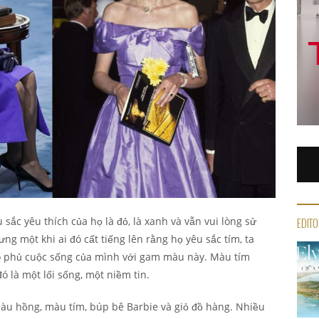
sắc yêu thích của họ là đỏ, là xanh và vẫn vui lòng sử
EDITO
 một khi ai đó cất tiếng lên rằng họ yêu sắc tím, ta
o phủ cuộc sống của mình với gam màu này. Màu tím
ó là một lối sống, một niềm tin.
àu hồng, màu tím, búp bê Barbie và giỏ đồ hàng. Nhiều