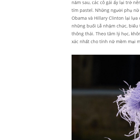
năm sau, các cô gái ấy lại trở n
tím pastel. Những người phụ nữ 
Obama và Hillary Clinton lại lựa 
những buổi Lễ nhậm chức, biểu t
thông thái. Theo tâm lý học, kh
xác nhất cho tính nữ mềm mại m