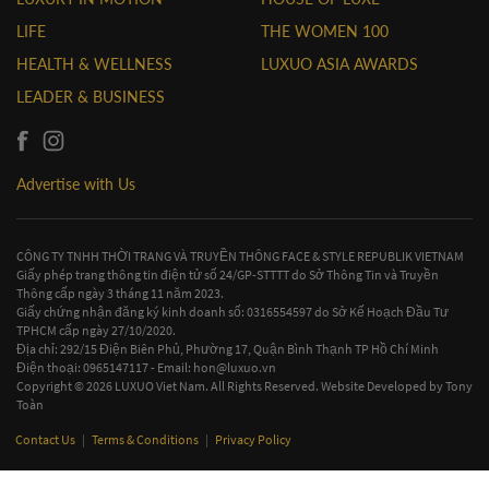
LIFE
THE WOMEN 100
HEALTH & WELLNESS
LUXUO ASIA AWARDS
LEADER & BUSINESS
Advertise with Us
CÔNG TY TNHH THỜI TRANG VÀ TRUYỀN THÔNG FACE & STYLE REPUBLIK VIETNAM
Giấy phép trang thông tin điện tử số 24/GP-STTTT do Sở Thông Tin và Truyền
Thông cấp ngày 3 tháng 11 năm 2023.
Giấy chứng nhận đăng ký kinh doanh số: 0316554597 do Sở Kế Hoạch Đầu Tư
TPHCM cấp ngày 27/10/2020.
Địa chỉ: 292/15 Điện Biên Phủ, Phường 17, Quận Bình Thạnh TP Hồ Chí Minh
Điện thoại: 0965147117 - Email:
hon@luxuo.vn
Copyright © 2026 LUXUO Viet Nam. All Rights Reserved. Website Developed by
Tony
Toàn
Contact Us
|
Terms & Conditions
|
Privacy Policy