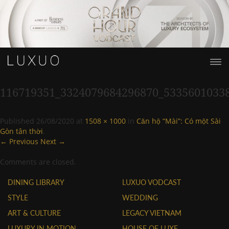
116719351_3324079684296870_5335601033
Published
26/08/2020
at
1508 × 1000
in
Căn hộ “Mài”: Có một Sài
Gòn tân thời
.
← Previous
Next →
Comments are closed.
DINING LIBRARY
LUXUO VODCAST
STYLE
WEDDING
ART & CULTURE
LEGACY VIETNAM
LUXURY IN MOTION
HOUSE OF LUXE