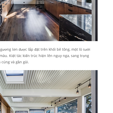
gương lớn được lắp đặt trên khối bê tông, một lò sưởi
 màu. Kiệt tác kiến trúc hiện lên nguy nga, sang trọng
cúng và gần gũi.