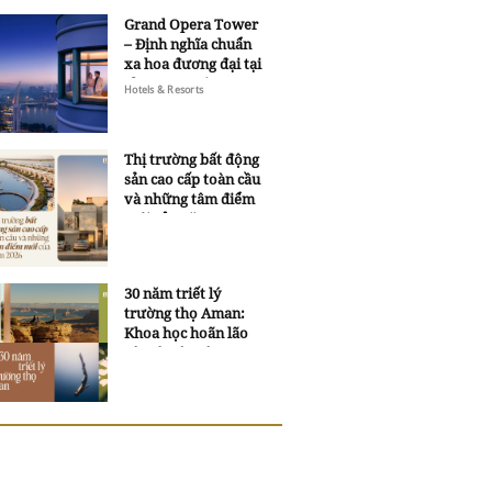
Grand Opera Tower
– Định nghĩa chuẩn
xa hoa đương đại tại
Sheraton Saigon
Hotels & Resorts
Grand Opera Hotel
Thị trường bất động
sản cao cấp toàn cầu
và những tâm điểm
mới của năm 2026
30 năm triết lý
trường thọ Aman:
Khoa học hoãn lão
và trí tuệ ngàn xưa