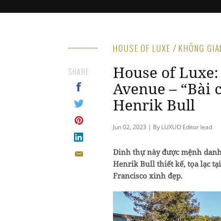
HOUSE OF LUXE / KHÔNG GI
House of Luxe:
SHARE
Avenue – “Bài 
Henrik Bull
Jun 02, 2023 | By LUXUO Editor lead
Dinh thự này được mệnh danh l
Henrik Bull thiết kế, tọa lạc 
Francisco xinh đẹp.