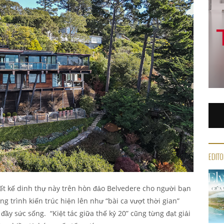
EDITO
iết kế dinh thự này trên hòn đảo Belvedere cho người bạn
ng trình kiến trúc hiện lên như “bài ca vượt thời gian”
đầy sức sống. “Kiệt tác giữa thế kỷ 20” cũng từng đạt giải