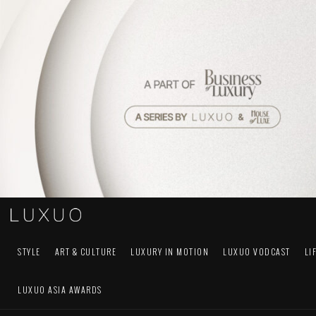
STYLE
ART & CULTURE
LUXURY IN MOTION
LUXUO VODCAST
LI
LUXUO ASIA AWARDS