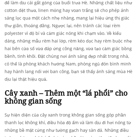
để làm dịu cái gắt gỏng của buổi trưa Hè. Những chất liệu như
cotton dệt thưa, linen mỏng hay voan trắng sẽ cho phép ánh
sáng lọc qua một cách nhẹ nhàng, mang lại hiệu ứng thị giác
thư giãn, thoáng đãng. Ngược lại, nên tránh các loại rèm
polyester vì độ bí và cảm giác nóng khi chạm vào. Về kiểu
dáng, những mẫu rèm hai lớp, rèm kéo dọc hay rèm buộc nhẹ
hai bên cửa sổ vừa đáp ứng công năng, vừa tạo cảm giác bồng
bềnh, tinh khôi. Đặt chúng nơi ánh sáng đẹp nhất trong nhà,
có thể là phòng khách hướng Nam, phòng ngủ đón bình minh
hay hành lang nối với ban công, bạn sẽ thấy ánh sáng mùa Hè
dịu lại thật hiệu quả.
Cây xanh – Thêm một “lá phổi” cho
không gian sống
Sự hiện diện của cây xanh trong không gian sống góp phần
thanh lọc không khí, điều hòa độ ẩm và làm dịu đi hơi nóng từ
những bề mặt cứng như tường gạch hay sàn đá. Những điều