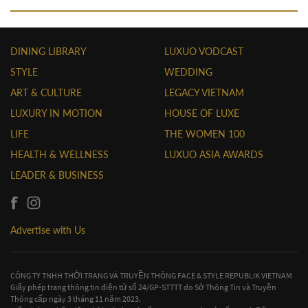
DINING LIBRARY
LUXUO VODCAST
STYLE
WEDDING
ART & CULTURE
LEGACY VIETNAM
LUXURY IN MOTION
HOUSE OF LUXE
LIFE
THE WOMEN 100
HEALTH & WELLNESS
LUXUO ASIA AWARDS
LEADER & BUSINESS
Advertise with Us
CÔNG TY TNHH THỜI TRANG VÀ TRUYỀN THÔNG FACE & STYLE REPUBLIK VIETNAM
Giấy phép trang thông tin điện tử số 24/GP-STTTT do Sở Thông Tin và Truyền
Thông cấp ngày 3 tháng 11 năm 2023.