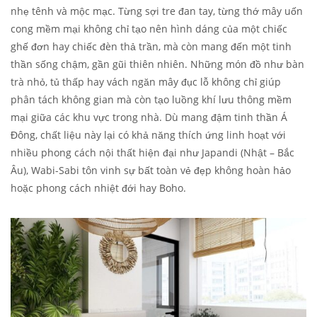
nhẹ tênh và mộc mạc. Từng sợi tre đan tay, từng thớ mây uốn
cong mềm mại không chỉ tạo nên hình dáng của một chiếc
ghế đơn hay chiếc đèn thả trần, mà còn mang đến một tinh
thần sống chậm, gần gũi thiên nhiên. Những món đồ như bàn
trà nhỏ, tủ thấp hay vách ngăn mây đục lỗ không chỉ giúp
phân tách không gian mà còn tạo luồng khí lưu thông mềm
mại giữa các khu vực trong nhà. Dù mang đậm tinh thần Á
Đông, chất liệu này lại có khả năng thích ứng linh hoạt với
nhiều phong cách nội thất hiện đại như Japandi (Nhật – Bắc
Âu), Wabi-Sabi tôn vinh sự bất toàn vẻ đẹp không hoàn hảo
hoặc phong cách nhiệt đới hay Boho.