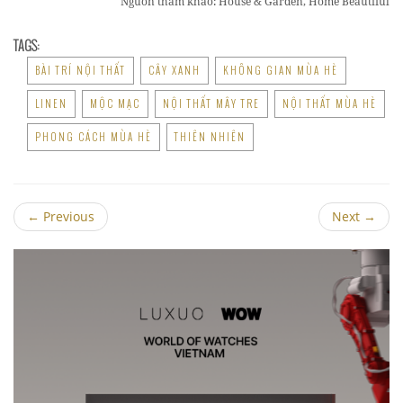
Nguồn tham khảo: House & Garden, Home Beautiful
TAGS:
BÀI TRÍ NỘI THẤT
CÂY XANH
KHÔNG GIAN MÙA HÈ
LINEN
MỘC MẠC
NỘI THẤT MÂY TRE
NỘI THẤT MÙA HÈ
PHONG CÁCH MÙA HÈ
THIÊN NHIÊN
←
Previous
Next
→