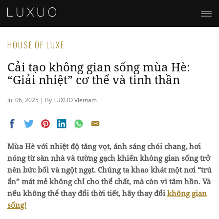
HOUSE OF LUXE
Cải tạo không gian sống mùa Hè:
“Giải nhiệt” cơ thể và tinh thần
Jul 06, 2025 | By LUXUO Vietnam
Mùa Hè với nhiệt độ tăng vọt, á
nh sáng chói chang, hơi
nóng từ sàn nhà và tường gạch
khiến không gian sống trở
nên bức bối và ngột ngạt. Chúng ta khao khát một nơi “trú
ẩn” mát mẻ không chỉ cho thể chất, mà còn vì tâm hồn. Và
nếu không thể thay đổi thời tiết, hãy thay đổi
không gian
sống!