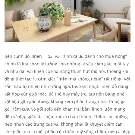
Bên cạnh đó, linen – loại vải “sinh ra để dành cho mùa nóng”
chính là lựa chọn lý tưởng cho những ai yêu cảm giác mát tay
và nhẹ da. Vải linen có khả năng thấm hút mồ hôi, thoáng khí,
đồng thời tạo ra cảm giác “mềm mà không nóng” rất riêng. Với
sắc màu tự nhiên như trắng ngà, be, xám nhạt, linen dễ dàng
kết hợp cùng gỗ mộc, đá thô hay mây tre, tạo nên bảng phối
vật liệu gần gũi nhưng không kém phần trang nhã. Từ bộ ga
gối, rèm cửa, vỏ gối sofa đến khăn trải bàn, linen luôn mang
đến vẻ đẹp giản dị, chậm rãi và chân thành. Thậm chí, những
nếp nhăn đặc trưng của vải không phải là khuyết điểm cần
che giấu, mà là một phần của thẩm mỹ sống chậm, nơi cái đẹp