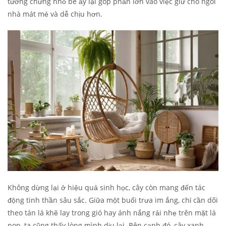
tưởng chừng nhỏ bé ấy lại góp phần lớn vào việc giữ cho ngôi
nhà mát mẻ và dễ chịu hơn.
Không dừng lại ở hiệu quả sinh học, cây còn mang đến tác
động tinh thần sâu sắc. Giữa một buổi trưa im ắng, chỉ cần dõi
theo tán lá khẽ lay trong gió hay ánh nắng rải nhẹ trên mặt lá
non, ta cũng thấy lòng mình dịu lại. Bên cạnh đó, cây xanh