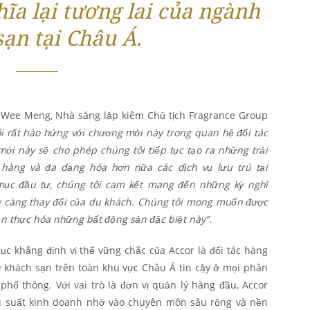
ĩa lại tương lai của ngành
sạn tại Châu Á.
oh Wee Meng, Nhà sáng lập kiêm Chủ tịch Fragrance Group
i rất hào hứng với chương mới này trong quan hệ đối tác
ới này sẽ cho phép chúng tôi tiếp tục tạo ra những trải
àng và đa dạng hóa hơn nữa các dịch vụ lưu trú tại
mục đầu tư, chúng tôi cam kết mang đến những kỳ nghỉ
 càng thay đổi của du khách. Chúng tôi mong muốn được
ện thực hóa những bất động sản đặc biệt này”.
ục khẳng định vị thế vững chắc của Accor là đối tác hàng
ư khách sạn trên toàn khu vực Châu Á tin cậy ở mọi phân
phổ thông. Với vai trò là đơn vị quản lý hàng đầu, Accor
iệu suất kinh doanh nhờ vào chuyên môn sâu rộng và nền