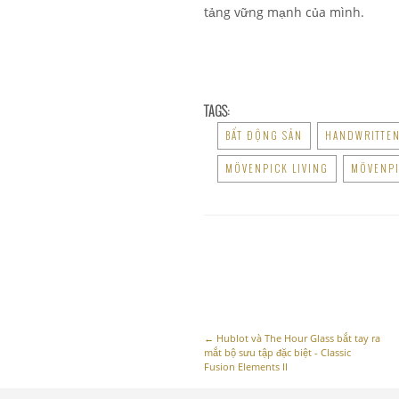
tảng vững mạnh của mình.
TAGS:
BẤT ĐỘNG SẢN
HANDWRITTEN
MÖVENPICK LIVING
MÖVENPI
←
Hublot và The Hour Glass bắt tay ra
mắt bộ sưu tập đặc biệt - Classic
Fusion Elements II