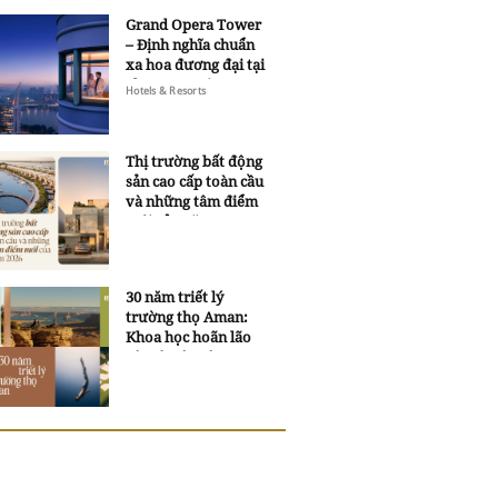
Grand Opera Tower
– Định nghĩa chuẩn
xa hoa đương đại tại
Sheraton Saigon
Hotels & Resorts
Grand Opera Hotel
Thị trường bất động
sản cao cấp toàn cầu
và những tâm điểm
mới của năm 2026
30 năm triết lý
trường thọ Aman:
Khoa học hoãn lão
và trí tuệ ngàn xưa