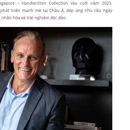
ngapore – Handwritten Collection vào cuối năm 2023.
ục phát triển mạnh mẽ tại Châu Á, đáp ứng nhu cầu ngày
á nhân hóa và trải nghiệm độc đáo.