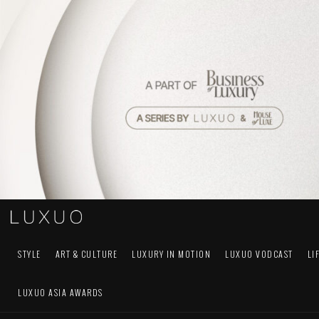
STYLE
ART & CULTURE
LUXURY IN MOTION
LUXUO VODCAST
LI
LUXUO ASIA AWARDS