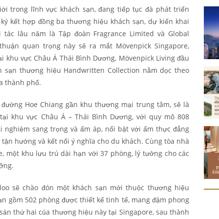
ới trong lĩnh vực khách sạn, đang tiếp tục đà phát triển
 ký kết hợp đồng ba thương hiệu khách sạn, dự kiến khai
 tác lâu năm là Tập đoàn Fragrance Limited và Global
 thuận quan trọng này sẽ ra mắt Mövenpick Singapore,
ại khu vực Châu Á Thái Bình Dương, Mövenpick Living đầu
ch sạn thương hiệu Handwritten Collection nằm dọc theo
a thành phố.
 đường Hoe Chiang gần khu thương mại trung tâm, sẽ là
tại khu vực Châu Á – Thái Bình Dương, với quy mô 808
i nghiệm sang trọng và ấm áp, nổi bật với ẩm thực đẳng
tận hưởng và kết nối ý nghĩa cho du khách. Cùng tòa nhà
e, một khu lưu trú dài hạn với 37 phòng, lý tưởng cho các
ưỡng.
loo sẽ chào đón một khách sạn mới thuộc thương hiệu
sạn gồm 502 phòng được thiết kế tinh tế, mang đậm phong
 sản thứ hai của thương hiệu này tại Singapore, sau thành