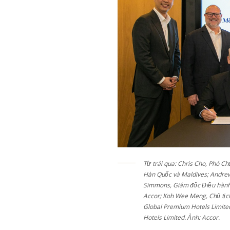
Từ trái qua: Chris Cho, Phó Chủ
Hàn Quốc và Maldives; Andrew
Simmons, Giám đốc Điều hành 
Accor; Koh Wee Meng, Chủ tịc
Global Premium Hotels Limited
Hotels Limited. Ảnh: Accor.