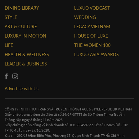
DINING LIBRARY
LUXUO VODCAST
STYLE
WEDDING
ART & CULTURE
LEGACY VIETNAM
LUXURY IN MOTION
HOUSE OF LUXE
LIFE
THE WOMEN 100
HEALTH & WELLNESS
LUXUO ASIA AWARDS
LEADER & BUSINESS
Advertise with Us
CÔNG TY TNHH THỜI TRANG VÀ TRUYỀN THÔNG FACE & STYLE REPUBLIK VIETNAM
Giấy phép trang thông tin điện tử số 24/GP-STTTT do Sở Thông Tin và Truyền
Thông cấp ngày 3 tháng 11 năm 2023.
Giấy chứng nhận đăng ký kinh doanh số: 0316554597 do Sở Kế Hoạch Đầu Tư
TPHCM cấp ngày 27/10/2020.
Địa chỉ: 292/15 Điện Biên Phủ, Phường 17, Quận Bình Thạnh TP Hồ Chí Minh