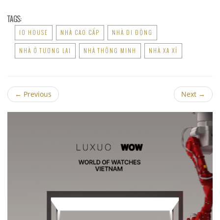
TAGS:
IO HOUSE
NHÀ CAO CẤP
NHÀ DI ĐỘNG
NHÀ Ở TƯƠNG LAI
NHÀ THÔNG MINH
NHÀ XA XỈ
←
Previous
Next
→