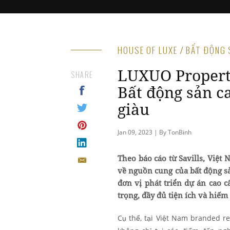
HOUSE OF LUXE / BẤT ĐỘNG
LUXUO Property
SHARE
Bất động sản ca
giàu
Jan 09, 2023 | By TonBinh
Theo báo cáo từ Savills, Việt
về nguồn cung của bất động sả
đơn vị phát triển dự án cao
trọng, đầy đủ tiện ích và hiếm
Cụ thể, tại Việt Nam branded r