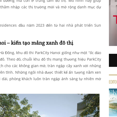
hỉ dưỡng mà còn ở trung tâm đô thị. Mô hình này giúp
 thâm nhập các thị trường mới và mở rộng danh mục dự
esidences đầu năm 2023 đến từ hai nhà phát triển Sun
oi – kiến tạo mảng xanh đô thị
 Hà Đông, khu đô thi ParkCity Hanoi giống như một “ốc đảo
đô. Theo đó, chuỗi khu đô thị mang thương hiệu ParkCity
ích cho các không gian mở, tràn ngập cây xanh với những
ên tĩnh. Những ngôi nhà được thiết kế ấn tượng nằm xen
ải dài, phòng khách luôn tràn ngập ánh sáng tự nhiên mở
EDITO