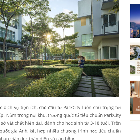
dịch vụ tiện ích, chủ đầu tư ParkCity luôn chú trọng tới
ấp. Nằm trong nội khu, trường quốc tế tiêu chuẩn ParkCity
sở vật chất hiện đại, dành cho học sinh từ 3-18 tuổi. Trên
quốc gia Anh, kết hợp nhiều chương trình học tiêu chuẩn
háp giáo dục toàn diện và cân bằng.