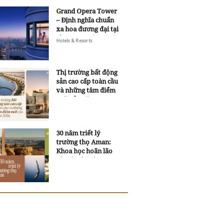
Grand Opera Tower
– Định nghĩa chuẩn
xa hoa đương đại tại
Sheraton Saigon
Hotels & Resorts
Grand Opera Hotel
Thị trường bất động
sản cao cấp toàn cầu
và những tâm điểm
mới của năm 2026
30 năm triết lý
trường thọ Aman:
Khoa học hoãn lão
và trí tuệ ngàn xưa