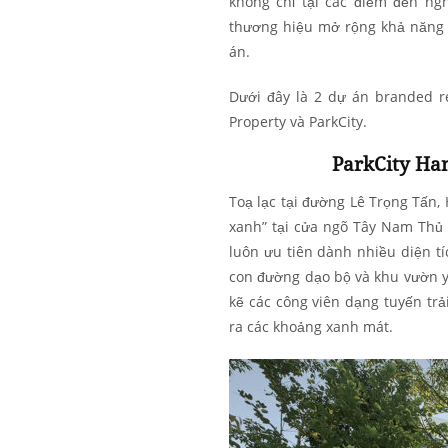
không chỉ tại các điểm đến ng
thương hiệu mở rộng khả năng
án.
Dưới đây là 2 dự án branded r
Property và ParkCity.
ParkCity Han
Toạ lạc tại đường Lê Trọng Tấn,
xanh” tại cửa ngõ Tây Nam Thủ 
luôn ưu tiên dành nhiều diện t
con đường dạo bộ và khu vườn y
kẽ các công viên dạng tuyến tr
ra các khoảng xanh mát.