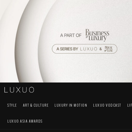
STYLE
ART & CULTURE
LUXURY IN MOTION
LUXUO VODCAST
LI
LUXUO ASIA AWARDS