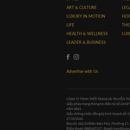
ART & CULTURE
LEG
LUXURY IN MOTION
HOU
LIFE
THE
HEALTH & WELLNESS
LUX
LEADER & BUSINESS
Advertise with Us
CÔNG TY TNHH THỜI TRANG VÀ TRUYỀN T
Giấy phép trang thông tin điện tử số 24/G
năm 2023.
Giấy chứng nhận đăng ký kinh doanh số:
27/10/2020.
Địa chỉ: 292/15 Điện Biên Phủ, Phường 17
Điện thoại: 0965147117 - Email:
hon@luxuo