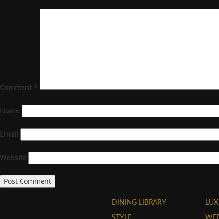
Comment
*
Name
Email
Website
DINING LIBRARY
LUX
STYLE
WE