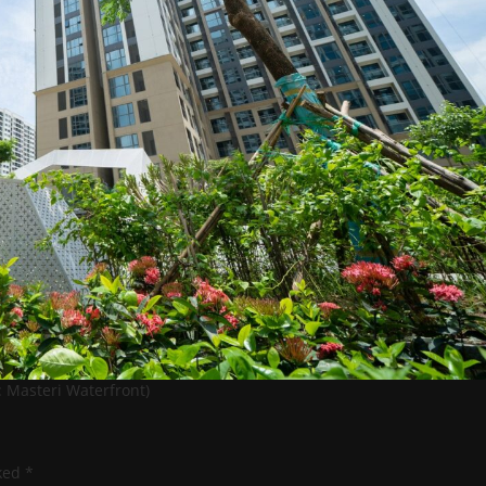
 Masteri Waterfront)
rked
*