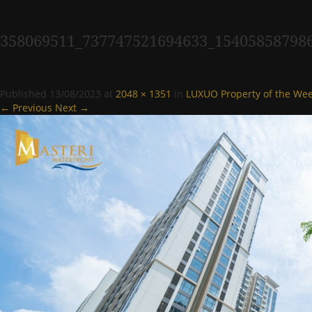
358069511_737747521694633_15405858798
Published
13/08/2023
at
2048 × 1351
in
LUXUO Property of the Wee
← Previous
Next →