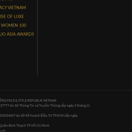
ACY VIETNAM
SE OF LUXE
 WOMEN 100
UO ASIA AWARDS
HÔNG FACE & STYLE REPUBLIK VIETNAM
P-STTTT do Sở Thông Tin và Truyền Thông cấp ngày 3 tháng 11
 0316554597 do Sở Kế Hoạch Đầu Tư TPHCM cấp ngày
, Quận Bình Thạnh TP Hồ Chí Minh
.vn