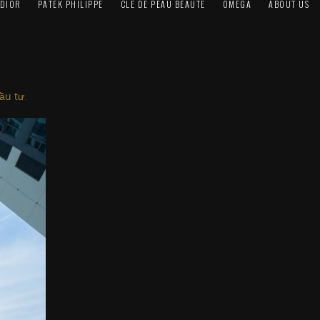
DIOR
PATEK PHILIPPE
CLÉ DE PEAU BEAUTÉ
OMEGA
ABOUT US
ầu tư
.