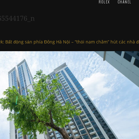
ROLEX
CHANEL
65544176_n
k: Bất động sản phía Đông Hà Nội – “thỏi nam châm” hút các nhà đ