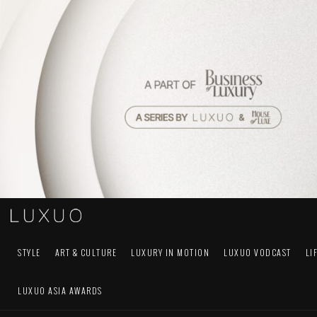
STYLE
ART & CULTURE
LUXURY IN MOTION
LUXUO VODCAST
LI
LUXUO ASIA AWARDS