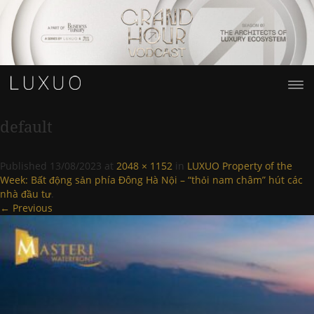
default
Published
13/08/2023
at
2048 × 1152
in
LUXUO Property of the
Week: Bất động sản phía Đông Hà Nội – “thỏi nam châm” hút các
nhà đầu tư
.
← Previous