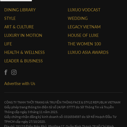
DINING LIBRARY
LUXUO VODCAST
STYLE
WEDDING
ART & CULTURE
LEGACY VIETNAM
LUXURY IN MOTION
HOUSE OF LUXE
LIFE
THE WOMEN 100
HEALTH & WELLNESS
LUXUO ASIA AWARDS
LEADER & BUSINESS
Advertise with Us
CÔNG TY TNHH THỜI TRANG VÀ TRUYỀN THÔNG FACE & STYLE REPUBLIK VIETNAM
Giấy phép trang thông tin điện tử số 24/GP-STTTT do Sở Thông Tin và Truyền
Thông cấp ngày 3 tháng 11 năm 2023.
Giấy chứng nhận đăng ký kinh doanh số: 0316554597 do Sở Kế Hoạch Đầu Tư
TPHCM cấp ngày 27/10/2020.
Địa chỉ: 292/15 Điện Biên Phủ, Phường 17, Quận Bình Thạnh TP Hồ Chí Minh