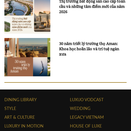
Thị trường bất động sản cao cấp toàn
cầu và những tâm điểm mới của năm
2026
30 năm triết lý trường thọ Aman:
Khoa học hoãn lão và trí tuệ ngàn
xưa
DINING LIBRARY
LUXUO VODCAST
STYLE
WEDDING
ART & CULTURE
LEGACY VIETNAM
LUXURY IN MOTION
HOUSE OF LUXE