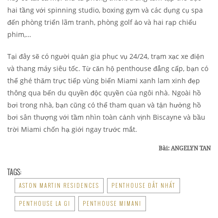
hai tầng với spinning studio, boxing gym và các dụng cụ spa
đến phòng triển lãm tranh, phòng golf ảo và hai rạp chiếu
phim,…
Tại đây sẽ có người quản gia phục vụ 24/24, trạm xạc xe điện
và thang máy siêu tốc. Từ căn hộ penthouse đẳng cấp, bạn có
thể ghé thăm trực tiếp vùng biển Miami xanh lam xinh đẹp
thông qua bến du quyền độc quyền của ngôi nhà. Ngoài hồ
bơi trong nhà, bạn cũng có thể tham quan và tận hưởng hồ
bơi sân thượng với tầm nhìn toàn cảnh vịnh Biscayne và bầu
trời Miami chốn hạ giới ngay trước mắt.
Bài: ANGELYN TAN
TAGS:
ASTON MARTIN RESIDENCES
PENTHOUSE ĐẮT NHẤT
PENTHOUSE LA GI
PENTHOUSE MIMANI