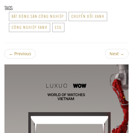
TAGS:
BẤT ĐỘNG SẢN CÔNG NGHIỆP
CHUYỂN ĐỔI XANH
CÔNG NGHIỆP XANH
ESG
←
Previous
Next
→