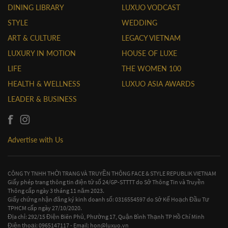
DINING LIBRARY
LUXUO VODCAST
STYLE
WEDDING
ART & CULTURE
LEGACY VIETNAM
LUXURY IN MOTION
HOUSE OF LUXE
LIFE
THE WOMEN 100
HEALTH & WELLNESS
LUXUO ASIA AWARDS
LEADER & BUSINESS
Advertise with Us
CÔNG TY TNHH THỜI TRANG VÀ TRUYỀN THÔNG FACE & STYLE REPUBLIK VIETNAM
Giấy phép trang thông tin điện tử số 24/GP-STTTT do Sở Thông Tin và Truyền
Thông cấp ngày 3 tháng 11 năm 2023.
Giấy chứng nhận đăng ký kinh doanh số: 0316554597 do Sở Kế Hoạch Đầu Tư
TPHCM cấp ngày 27/10/2020.
Địa chỉ: 292/15 Điện Biên Phủ, Phường 17, Quận Bình Thạnh TP Hồ Chí Minh
Điện thoại: 0965147117 - Email:
hon@luxuo.vn