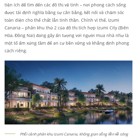
tiện ích để tìm đến các đô thị vệ tinh – nơi phong cách sống
được tái định nghĩa bằng sự cân bằng, kết nối và chăm sóc
toàn diện cho thể chất lẫn tinh thần. Chính vì thế, Izumi
Canaria – phân khu thứ 2 của đô thị tích hợp Izumi City (Biên
Hòa, Đồng Nai) đang gây ấn tượng với người mua nhà như là
một tổ ấm xứng tầm để an cư bền vững và khẳng định phong
cách riêng.
Phối cảnh phân khu Izumi Canaria, không gian sống liền kề sông