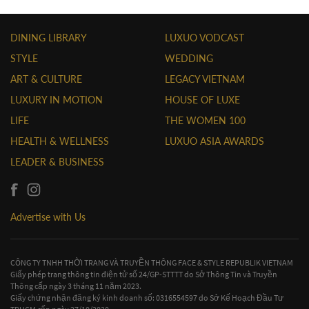
DINING LIBRARY
LUXUO VODCAST
STYLE
WEDDING
ART & CULTURE
LEGACY VIETNAM
LUXURY IN MOTION
HOUSE OF LUXE
LIFE
THE WOMEN 100
HEALTH & WELLNESS
LUXUO ASIA AWARDS
LEADER & BUSINESS
Advertise with Us
CÔNG TY TNHH THỜI TRANG VÀ TRUYỀN THÔNG FACE & STYLE REPUBLIK VIETNAM
Giấy phép trang thông tin điện tử số 24/GP-STTTT do Sở Thông Tin và Truyền
Thông cấp ngày 3 tháng 11 năm 2023.
Giấy chứng nhận đăng ký kinh doanh số: 0316554597 do Sở Kế Hoạch Đầu Tư