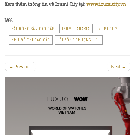
Xem thêm thông tin về Izumi City tại:
www.izumicity.vn
TAGS:
BẤT ĐỘNG SẢN CAO CẤP
IZUMI CANARIA
IZUMI CITY
KHU ĐÔ THỊ CAO CẤP
LỐI SỐNG THƯỢNG LƯU
←
Previous
Next
→