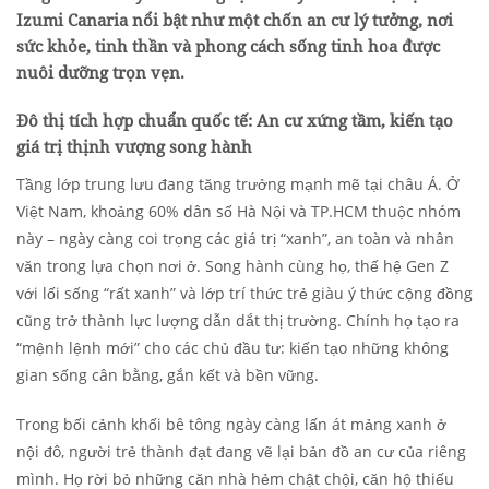
Izumi Canaria nổi bật như một chốn an cư lý tưởng, nơi
sức khỏe, tinh thần và phong cách sống tinh hoa được
nuôi dưỡng trọn vẹn.
Đô thị tích hợp chuẩn quốc tế: An cư xứng tầm, kiến tạo
giá trị thịnh vượng song hành
Tầng lớp trung lưu đang tăng trưởng mạnh mẽ tại châu Á. Ở
Việt Nam, khoảng 60% dân số Hà Nội và TP.HCM thuộc nhóm
này – ngày càng coi trọng các giá trị “xanh”, an toàn và nhân
văn trong lựa chọn nơi ở. Song hành cùng họ, thế hệ Gen Z
với lối sống “rất xanh” và lớp trí thức trẻ giàu ý thức cộng đồng
cũng trở thành lực lượng dẫn dắt thị trường. Chính họ tạo ra
“mệnh lệnh mới” cho các chủ đầu tư: kiến tạo những không
gian sống cân bằng, gắn kết và bền vững.
Trong bối cảnh khối bê tông ngày càng lấn át mảng xanh ở
nội đô, người trẻ thành đạt đang vẽ lại bản đồ an cư của riêng
mình. Họ rời bỏ những căn nhà hẻm chật chội, căn hộ thiếu