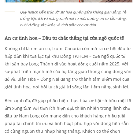
Quy hoạch kiến trúc với sự hòa quyện giữa không gian sống, hệ
thống tiện ích và mảng xanh mở ra môi trường an cư bền vững,
nuôi dưỡng sức khỏe và tinh thần cho cư dân
An cư tinh hoa – Đầu tư chắc thắng tại cửa ngõ quốc tế
Không chỉ là nơi an cư, Izumi Canaria còn mở ra cơ hội đầu tư
hấp dẫn khi tọa lạc tại khu Đông TP.HCM – cửa ngõ quốc tế
khi sân bay Long Thành đi vào hoạt động cuối năm 2025. Với
sự phát triển mạnh mẽ của hạ tầng giao thông cùng dòng vốn
đổ về, Biên Hòa – Đồng Nai đang trở thành tâm điểm mới của
giới tinh hoa, nơi hội tụ cả giá trị sống lẫn tiềm năng sinh lời.
Bên cạnh đó, để góp phần hiện thực hóa cơ hội sở hữu một tổ
ấm xứng tầm với tiện ích hiện đại, thiên nhiên trong lành chủ
đầu tư Nam Long còn mang đến cho khách hàng nhiều giải
pháp tài chính tối ưu và linh hoạt phù hợp với dòng tiền sẵn
có cùng nguồn thu nhập hàng tháng. Khách có thể chọn