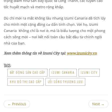
trọng điểm như sân bay quốc tế Long Thành, các tuyến cao
tốc huyết mạch và metro rộng khắp.
Dù chỉ mới ra mắt không lâu nhưng Izumi Canaria đã tích lũy
cho mình một cộng đồng cư dân tinh chọn. Với họ, Izumi
Canaria không chỉ là nơi ở, mà là biểu tượng cho một phong
cách sống mới – nơi kết nối toàn cầu bắt đầu từ chính ngôi
nhà của bạn.
Xem thêm thông tin về Izumi City tại:
www.izumicity.vn
TAGS:
BẤT ĐỘNG SẢN CAO CẤP
IZUMI CANARIA
IZUMI CITY
KHU ĐÔ THỊ CAO CẤP
LỐI SỐNG THƯỢNG LƯU
←
Previous
Next
→