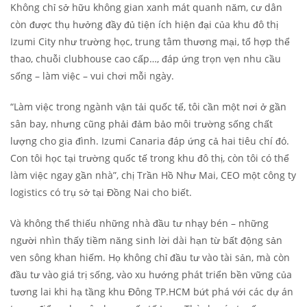
Không chỉ sở hữu không gian xanh mát quanh năm, cư dân
còn được thụ hưởng đầy đủ tiện ích hiện đại của khu đô thị
Izumi City như trường học, trung tâm thương mại, tổ hợp thể
thao, chuỗi clubhouse cao cấp…, đáp ứng trọn vẹn nhu cầu
sống – làm việc – vui chơi mỗi ngày.
“Làm việc trong ngành vận tải quốc tế, tôi cần một nơi ở gần
sân bay, nhưng cũng phải đảm bảo môi trường sống chất
lượng cho gia đình. Izumi Canaria đáp ứng cả hai tiêu chí đó.
Con tôi học tại trường quốc tế trong khu đô thị, còn tôi có thể
làm việc ngay gần nhà”, chị Trần Hồ Như Mai, CEO một công ty
logistics có trụ sở tại Đồng Nai cho biết.
Và không thể thiếu những nhà đầu tư nhạy bén – những
người nhìn thấy tiềm năng sinh lời dài hạn từ bất động sản
ven sông khan hiếm. Họ không chỉ đầu tư vào tài sản, mà còn
đầu tư vào giá trị sống, vào xu hướng phát triển bền vững của
tương lai khi hạ tầng khu Đông TP.HCM bứt phá với các dự án