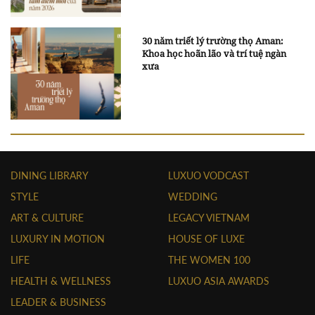
30 năm triết lý trường thọ Aman:
Khoa học hoãn lão và trí tuệ ngàn
xưa
DINING LIBRARY
LUXUO VODCAST
STYLE
WEDDING
ART & CULTURE
LEGACY VIETNAM
LUXURY IN MOTION
HOUSE OF LUXE
LIFE
THE WOMEN 100
HEALTH & WELLNESS
LUXUO ASIA AWARDS
LEADER & BUSINESS