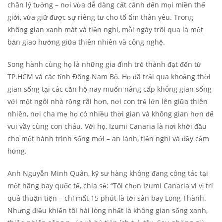
chân lý tưởng – nơi vừa dễ dàng cất cánh đến mọi miền thế
giới, vừa giữ được sự riêng tư cho tổ ấm thân yêu. Trong
không gian xanh mát và tiện nghi, mỗi ngày trôi qua là một
bản giao hưởng giữa thiên nhiên và công nghệ.
Song hành cùng họ là những gia đình trẻ thành đạt đến từ
TP.HCM và các tỉnh Đông Nam Bộ. Họ đã trải qua khoảng thời
gian sống tại các căn hộ nay muốn nâng cấp không gian sống
với một ngôi nhà rộng rãi hơn, nơi con trẻ lớn lên giữa thiên
nhiên, nơi cha mẹ họ có nhiều thời gian và không gian hơn để
vui vầy cùng con cháu. Với họ, Izumi Canaria là nơi khởi đầu
cho một hành trình sống mới – an lành, tiện nghi và đầy cảm
hứng.
Anh Nguyễn Minh Quân, kỹ sư hàng không đang công tác tại
một hãng bay quốc tế, chia sẻ: “Tôi chọn Izumi Canaria vì vị trí
quá thuận tiện – chỉ mất 15 phút là tới sân bay Long Thành.
Nhưng điều khiến tôi hài lòng nhất là không gian sống xanh,