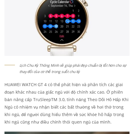
Lịch Chu Kỳ Thông Minh sẽ giúp phái đẹp chuẩn bị tốt hơn cho sự
thay đổi của cơ thể trong suốt chu kỳ
HUAWEI WATCH GT 4 có thể phát hiện và phân tích các giai
đoạn khác nhau của giấc ngủ với độ chính xác cao. Ở phiên
bản nâng cấp TruSleepTM 3.0, tính năng Theo Dõi Hô Hấp Khi
Ngủ có nhiệm vụ nhận biết các bất thường về hơi thở trong
khi ngủ, để người dùng hiểu thêm về sức khỏe hô hấp trong
khi ngủ cũng như điều chỉnh thói quen ngủ của mình.