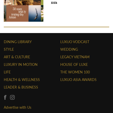
xưa
DINING LIBRARY
LUXUO VODCAST
STYLE
WEDDING
ART & CULTURE
LEGACY VIETNAM
LUXURY IN MOTION
HOUSE OF LUXE
LIFE
THE WOMEN 100
HEALTH & WELLNESS
LUXUO ASIA AWARDS
LEADER & BUSINESS
Advertise with Us