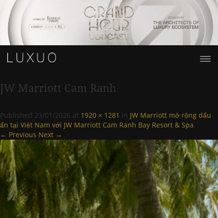
JW Marriott Cam Ranh
Published
23/01/2026
at
1920 × 1281
in
JW Marriott mở rộng dấu
ấn tại Việt Nam với JW Marriott Cam Ranh Bay Resort & Spa
.
← Previous
Next →