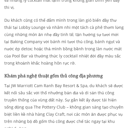
và những ly cocktail mát lạnh trong không gian bình yên đầy
thi vị.
Du khách cũng có thể đắm mình trong làn gió biển đầy thư
thái tại Lobby Lounge và nhâm nhi một tách cà phê thơm lừng
cùng những món ăn nhẹ đầy tinh tế; tận hưởng sự tươi mới
tại Baking Company với bánh mì tươi thủ công, bánh ngọt và
nước ép detox; hoặc thả mình bồng bềnh trong làn nước mát
của Pool Bar và thưởng thức ly cocktail nhiệt đới đầy màu sắc
trong khoảnh khắc hoàng hôn rực rỡ.
Khám phá nghệ thuật gốm thủ công địa phương
Tại JW Marriott Cam Ranh Bay Resort & Spa, du khách sẽ được
kết nối sâu sắc với thổ nhưỡng bản địa và di sản thủ công
truyền thống của vùng đất này. Sự gắn kết ấy được tái hiện
sống động qua The Pottery Club – không gian sáng tạo chuyên
biệt liền kề nhà hàng Clay Craft, nơi các món ăn được phục vụ
trên những bộ đồ gốm thủ công được chế tác ngay tại khu