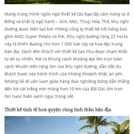
Mang trong mình ngôn ngữ thiết kế táo bạo lấy cảm hứng từ Á
Đông và triết lý ngũ hành – Kim, Mộc, Thuỷ, Hoả, Thổ, khu nghỉ
dưỡng được kiến tạo bởi những công ty thiết kế nổi tiếng bao
gồm AND, Super Potato và PIA. Khu nghỉ dưỡng rộng 22 hecta
này là thiên đường cho hơn 1.000 loài cây và hoa đặc trưng
bản địa. Sảnh đón khách với thiết kế tựa như được chạm khắc
từ đá tự nhiên, mở ra khung cảnh khoáng đạt ôm trọn toàn
cảnh khuôn viên rộng lớn của khu nghỉ dưỡng, dẫn dắt du
khách bước vào hành trình của những khoảnh khắc an yên.
Những lối đi uốn lượn giữa hàng dừa nghiêng bóng dẫn thẳng
đến bờ cát trắng mịn màng hơn 10 km của Bãi Dài, ôm trọn
làn nước biển xanh ngọc trong vắt.
Thiết kế tinh tế hoà quyện cùng tinh thần bản địa