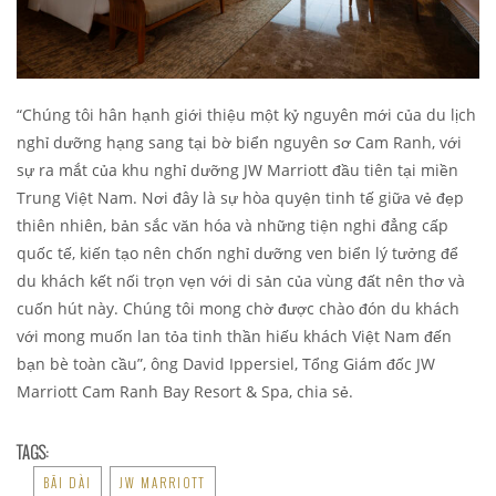
“Chúng tôi hân hạnh giới thiệu một kỷ nguyên mới của du lịch
nghỉ dưỡng hạng sang tại bờ biển nguyên sơ Cam Ranh, với
sự ra mắt của khu nghỉ dưỡng JW Marriott đầu tiên tại miền
Trung Việt Nam. Nơi đây là sự hòa quyện tinh tế giữa vẻ đẹp
thiên nhiên, bản sắc văn hóa và những tiện nghi đẳng cấp
quốc tế, kiến tạo nên chốn nghỉ dưỡng ven biển lý tưởng để
du khách kết nối trọn vẹn với di sản của vùng đất nên thơ và
cuốn hút này. Chúng tôi mong chờ được chào đón du khách
với mong muốn lan tỏa tinh thần hiếu khách Việt Nam đến
bạn bè toàn cầu”, ông David Ippersiel, Tổng Giám đốc JW
Marriott Cam Ranh Bay Resort & Spa, chia sẻ.
TAGS:
BÃI DÀI
JW MARRIOTT