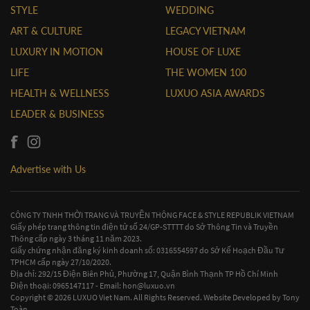
STYLE
WEDDING
ART & CULTURE
LEGACY VIETNAM
LUXURY IN MOTION
HOUSE OF LUXE
LIFE
THE WOMEN 100
HEALTH & WELLNESS
LUXUO ASIA AWARDS
LEADER & BUSINESS
Advertise with Us
CÔNG TY TNHH THỜI TRANG VÀ TRUYỀN THÔNG FACE & STYLE REPUBLIK VIETNAM
Giấy phép trang thông tin điện tử số 24/GP-STTTT do Sở Thông Tin và Truyền
Thông cấp ngày 3 tháng 11 năm 2023.
Giấy chứng nhận đăng ký kinh doanh số: 0316554597 do Sở Kế Hoạch Đầu Tư
TPHCM cấp ngày 27/10/2020.
Địa chỉ: 292/15 Điện Biên Phủ, Phường 17, Quận Bình Thạnh TP Hồ Chí Minh
Điện thoại: 0965147117 - Email:
hon@luxuo.vn
Copyright © 2026 LUXUO Viet Nam. All Rights Reserved. Website Developed by
Tony
Toàn