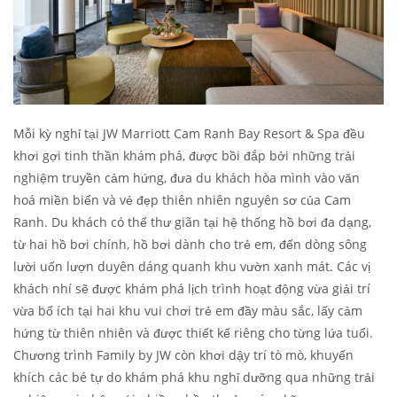
Mỗi kỳ nghỉ tại JW Marriott Cam Ranh Bay Resort & Spa đều
khơi gợi tinh thần khám phá, được bồi đắp bởi những trải
nghiệm truyền cảm hứng, đưa du khách hòa mình vào văn
hoá miền biển và vẻ đẹp thiên nhiên nguyên sơ của Cam
Ranh. Du khách có thể thư giãn tại hệ thống hồ bơi đa dạng,
từ hai hồ bơi chính, hồ bơi dành cho trẻ em, đến dòng sông
lười uốn lượn duyên dáng quanh khu vườn xanh mát. Các vị
khách nhí sẽ được khám phá lịch trình hoạt động vừa giải trí
vừa bổ ích tại hai khu vui chơi trẻ em đầy màu sắc, lấy cảm
hứng từ thiên nhiên và được thiết kế riêng cho từng lứa tuổi.
Chương trình Family by JW còn khơi dậy trí tò mò, khuyến
khích các bé tự do khám phá khu nghỉ dưỡng qua những trải