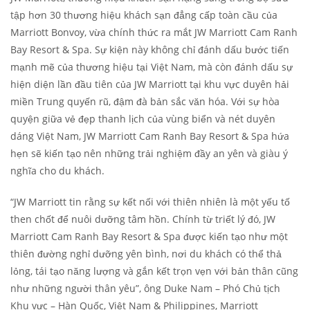
tập hơn 30 thương hiệu khách sạn đẳng cấp toàn cầu của
Marriott Bonvoy, vừa chính thức ra mắt JW Marriott Cam Ranh
Bay Resort & Spa. Sự kiện này không chỉ đánh dấu bước tiến
mạnh mẽ của thương hiệu tại Việt Nam, mà còn đánh dấu sự
hiện diện lần đầu tiên của JW Marriott tại khu vực duyên hải
miền Trung quyến rũ, đậm đà bản sắc văn hóa. Với sự hòa
quyện giữa vẻ đẹp thanh lịch của vùng biển và nét duyên
dáng Việt Nam, JW Marriott Cam Ranh Bay Resort & Spa hứa
hẹn sẽ kiến tạo nên những trải nghiệm đầy an yên và giàu ý
nghĩa cho du khách.
“JW Marriott tin rằng sự kết nối với thiên nhiên là một yếu tố
then chốt để nuôi dưỡng tâm hồn. Chính từ triết lý đó, JW
Marriott Cam Ranh Bay Resort & Spa được kiến tạo như một
thiên đường nghỉ dưỡng yên bình, nơi du khách có thể thả
lỏng, tái tạo năng lượng và gắn kết trọn vẹn với bản thân cũng
như những người thân yêu”, ông Duke Nam – Phó Chủ tịch
Khu vực – Hàn Quốc, Việt Nam & Philippines, Marriott