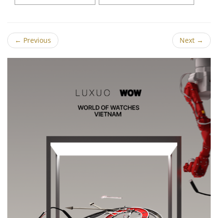
←
Previous
Next
→