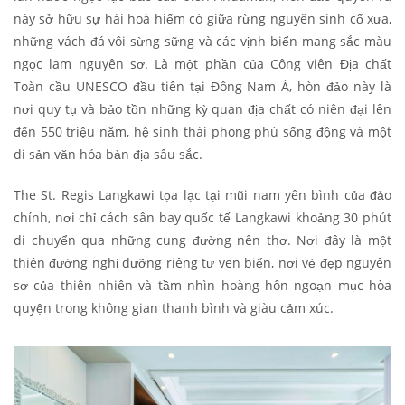
này sở hữu sự hài hoà hiếm có giữa rừng nguyên sinh cổ xưa,
những vách đá vôi sừng sững và các vịnh biển mang sắc màu
ngọc lam nguyên sơ. Là một phần của Công viên Địa chất
Toàn cầu UNESCO đầu tiên tại Đông Nam Á, hòn đảo này là
nơi quy tụ và bảo tồn những kỳ quan địa chất có niên đại lên
đến 550 triệu năm, hệ sinh thái phong phú sống động và một
di sản văn hóa bản địa sâu sắc.
The St. Regis Langkawi tọa lạc tại mũi nam yên bình của đảo
chính, nơi chỉ cách sân bay quốc tế Langkawi khoảng 30 phút
di chuyển qua những cung đường nên thơ. Nơi đây là một
thiên đường nghỉ dưỡng riêng tư ven biển, nơi vẻ đẹp nguyên
sơ của thiên nhiên và tầm nhìn hoàng hôn ngoạn mục hòa
quyện trong không gian thanh bình và giàu cảm xúc.