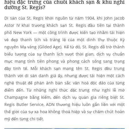
hiệu đặc trưng của chuỗi khách sạn & khu nghỉ
dưỡng St. Regis?
Di sản của St. Regis khởi nguồn từ năm 1904, khi John Jacob
Astor IV khai trương khách sạn St. Regis đầu tiên tại thành
phố New York — một công trình được kiến tạo nhằm tái hiện
vẻ đẹp thanh lịch và tráng lệ của một dinh thự thuộc Kỷ
nguyên Mạ vàng (Gilded Age). Kể từ đó, St. Regis đã trở thành
biểu tượng của sự thanh lịch vượt thời gian, dịch vụ chuẩn
mực mang tính tiên phong và phong cách sống sang trọng
đầy tinh tế. Mỗi khách sạn mang tên St. Regis đều trung
thành với di sản danh giá ấy, nhưng được tái hiện một cách
nghệ thuật để phản ánh bản sắc văn hoá độc đáo của từng
điểm đến. Từ những nghi thức đặc trưng như nghi lễ mở
Champagne bằng kiếm, đến dịch vụ quản gia riêng biệt St.
Regis Butler Service, ADN thương hiệu luôn gắn liền với một
thế giới của sự xa hoa không thoả hiệp và sự chăm chút hoàn
mỹ đến từng chi tiết.