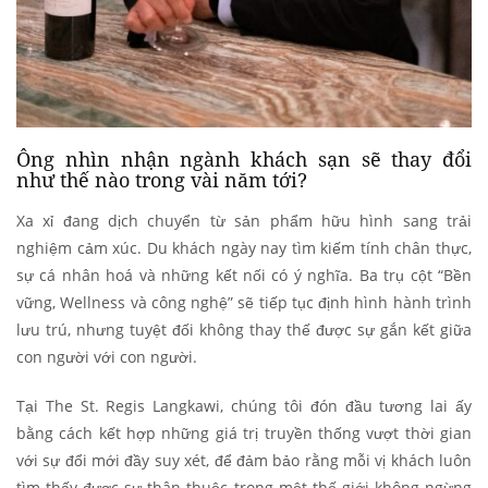
Ông nhìn nhận ngành khách sạn sẽ thay đổi
như thế nào trong vài năm tới?
Xa xỉ đang dịch chuyển từ sản phẩm hữu hình sang trải
nghiệm cảm xúc. Du khách ngày nay tìm kiếm tính chân thực,
sự cá nhân hoá và những kết nối có ý nghĩa. Ba trụ cột “Bền
vững, Wellness và công nghệ” sẽ tiếp tục định hình hành trình
lưu trú, nhưng tuyệt đối không thay thế được sự gắn kết giữa
con người với con người.
Tại The St. Regis Langkawi, chúng tôi đón đầu tương lai ấy
bằng cách kết hợp những giá trị truyền thống vượt thời gian
với sự đổi mới đầy suy xét, để đảm bảo rằng mỗi vị khách luôn
tìm thấy được sự thân thuộc trong một thế giới không ngừng