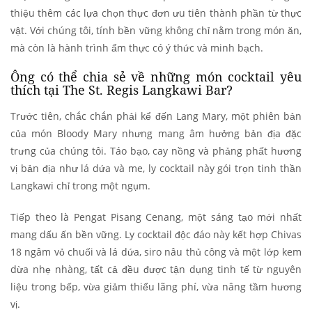
thiệu thêm các lựa chọn thực đơn ưu tiên thành phần từ thực
vật. Với chúng tôi, tính bền vững không chỉ nằm trong món ăn,
mà còn là hành trình ẩm thực có ý thức và minh bạch.
Ông có thể chia sẻ về những món cocktail yêu
thích tại The St. Regis Langkawi Bar?
Trước tiên, chắc chắn phải kể đến Lang Mary, một phiên bản
của món Bloody Mary nhưng mang âm hưởng bản địa đặc
trưng của chúng tôi. Táo bạo, cay nồng và phảng phất hương
vị bản địa như lá dứa và me, ly cocktail này gói trọn tinh thần
Langkawi chỉ trong một ngụm.
Tiếp theo là Pengat Pisang Cenang, một sáng tạo mới nhất
mang dấu ấn bền vững. Ly cocktail độc đáo này kết hợp Chivas
18 ngâm vỏ chuối và lá dứa, siro nâu thủ công và một lớp kem
dừa nhẹ nhàng, tất cả đều được tận dụng tinh tế từ nguyên
liệu trong bếp, vừa giảm thiểu lãng phí, vừa nâng tầm hương
vị.