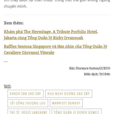
chuyển mình.
Xem thêm:
Khám phá The Hermitage, A Tribute Porfolio Hotel,
Jakarta cùng Tổng Quản lý Rizky Irvansuah
Raffles Sentosa Singapore và tầm nhìn của Tổng Quản lý
Cavaliere Giovanni Viterale
—
Bài: Florence Sutton/LUXUO
Biên dịch: Trí Đức
TAGS:
KHACH SAN CAO CAP
KHU NGHỈ DƯỠNG CAO CẤP
LỐI SỐNG THƯỢNG LƯU
MARRIOTT BONVOY
THE ST. REGIS LANGKAWI
TỔNG QUẢN LÝ DEREK GOMEZ