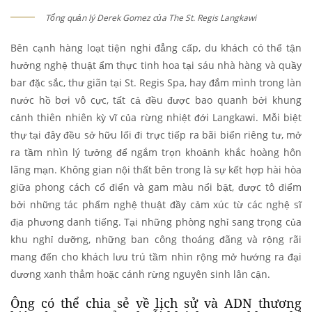
Tổng quản lý Derek Gomez của The St. Regis Langkawi
Bên cạnh hàng loạt tiện nghi đẳng cấp, du khách có thể tận
hưởng nghệ thuật ẩm thực tinh hoa tại sáu nhà hàng và quầy
bar đặc sắc, thư giãn tại St. Regis Spa, hay đắm mình trong làn
nước hồ bơi vô cực, tất cả đều được bao quanh bởi khung
cảnh thiên nhiên kỳ vĩ của rừng nhiệt đới Langkawi. Mỗi biệt
thự tại đây đều sở hữu lối đi trực tiếp ra bãi biển riêng tư, mở
ra tầm nhìn lý tưởng để ngắm trọn khoảnh khắc hoàng hôn
lãng mạn. Không gian nội thất bên trong là sự kết hợp hài hòa
giữa phong cách cổ điển và gam màu nổi bật, được tô điểm
bởi những tác phẩm nghệ thuật đầy cảm xúc từ các nghệ sĩ
địa phương danh tiếng. Tại những phòng nghỉ sang trọng của
khu nghỉ dưỡng, những ban công thoáng đãng và rộng rãi
mang đến cho khách lưu trú tầm nhìn rộng mở hướng ra đại
dương xanh thẳm hoặc cánh rừng nguyên sinh lân cận.
Ông có thể chia sẻ về lịch sử và ADN thương