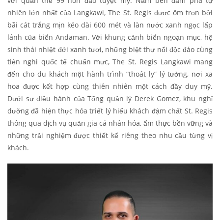
với quần thể 99 hòn đảo tuyệt mỹ. Nằm bên đầm phá tự
nhiên lớn nhất của Langkawi, The St. Regis được ôm trọn bởi
bãi cát trắng mịn kéo dài 600 mét và làn nước xanh ngọc lấp
lánh của biển Andaman. Với khung cảnh biển ngoạn mục, hệ
sinh thái nhiệt đới xanh tươi, những biệt thự nổi độc đáo cùng
tiện nghi quốc tế chuẩn mực, The St. Regis Langkawi mang
đến cho du khách một hành trình “thoát ly” lý tưởng, nơi xa
hoa được kết hợp cùng thiên nhiên một cách đầy duy mỹ.
Dưới sự điều hành của Tổng quản lý Derek Gomez, khu nghỉ
dưỡng đã hiện thực hóa triết lý hiếu khách đậm chất St. Regis
thông qua dịch vụ quản gia cá nhân hóa, ẩm thực bền vững và
những trải nghiệm được thiết kế riêng theo nhu cầu từng vị
khách.