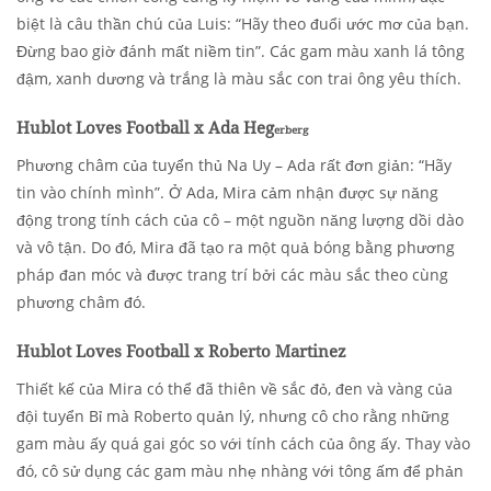
biệt là câu thần chú của Luis: “Hãy theo đuổi ước mơ của bạn.
Đừng bao giờ đánh mất niềm tin”. Các gam màu xanh lá tông
đậm, xanh dương và trắng là màu sắc con trai ông yêu thích.
Hublot Loves Football x Ada Heg
erberg
Phương châm của tuyển thủ Na Uy – Ada rất đơn giản: “Hãy
tin vào chính mình”. Ở Ada, Mira cảm nhận được sự năng
động trong tính cách của cô – một nguồn năng lượng dồi dào
và vô tận. Do đó, Mira đã tạo ra một quả bóng bằng phương
pháp đan móc và được trang trí bởi các màu sắc theo cùng
phương châm đó.
Hublot Loves Football x Roberto Martinez
Thiết kế của Mira có thể đã thiên về sắc đỏ, đen và vàng của
đội tuyển Bỉ mà Roberto quản lý, nhưng cô cho rằng những
gam màu ấy quá gai góc so với tính cách của ông ấy. Thay vào
đó, cô sử dụng các gam màu nhẹ nhàng với tông ấm để phản