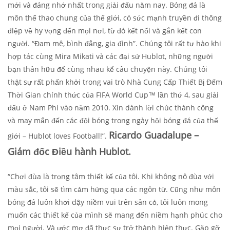
mới và đáng nhớ nhất trong giải đấu năm nay. Bóng đá là
môn thể thao chung của thế giới, có sức mạnh truyền đi thông
điệp về hy vọng đến mọi nơi, từ đó kết nối và gắn kết con
người. “Đam mê, bình đẳng, gia đình”. Chúng tôi rất tự hào khi
hợp tác cùng Mira Mikati và các đại sứ Hublot, những người
bạn thân hữu để cùng nhau kể câu chuyện này. Chúng tôi
thật sự rất phấn khởi trong vai trò Nhà Cung Cấp Thiết Bị Đếm
Thời Gian chính thức của FIFA World Cup™ lần thứ 4, sau giải
đấu ở Nam Phi vào năm 2010. Xin dành lời chúc thành công
và may mắn đến các đội bóng trong ngày hội bóng đá của thế
Ricardo Guadalupe –
giới – Hublot loves Football!”.
Giám đốc Điều hành Hublot.
“Chơi đùa là trọng tâm thiết kế của tôi. Khi không nô đùa với
màu sắc, tôi sẽ tìm cảm hứng qua các ngôn từ. Cũng như môn
bóng đá luôn khơi dậy niềm vui trên sân cỏ, tôi luôn mong
muốn các thiết kế của mình sẽ mang đến niềm hạnh phúc cho
mọi người. Và ước mơ đã thực sự trở thành hiện thực. Gặp gỡ