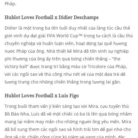
Pháp.
Hublot Loves Football x Didier Deschamps
Didier là một trong ba tên tuổi duy nhất của làng túc cầu thế
giới vinh dự đạt giải FIFA World Cup™ trong tư cách là cầu thủ
chuyên nghiệp và huấn luận viên, hoạt động tại quê hương
nước Pháp của ông. Nhà thiết kế Mira đã tôn vinh sự nghiệp
phi thường của ông ấy trên quả bóng chiến thắng – “the
victory ball” được trang trí bằng màu cờ Tricolore của Pháp,
với các ngôi sao vẽ thủ công như nét vẽ của một đứa trẻ để
tượng trưng cho những chiến thắng trong tương lai gần.
Hublot Loves Football x Luis Figo
Trong buổi tham vấn ý kiến sáng tạo với Mira, cựu tuyển thủ
Bồ Đào Nha, Luis đã vẽ một chiếc cỏ ba lá lên quả bóng nhằm
mang lại niềm may mắn cho những người ông yêu mến. Mira
đã bổ sung them các ngôi sao và hình trái tim để gợi nhớ cho
ông về các chiến công cùng kỷ niệm vẻ vang của mình, đặc