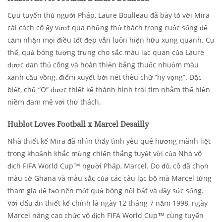
Cựu tuyển thủ người Pháp, Laure Boulleau đã bày tỏ với Mira
cái cách cô ấy vượt qua những thử thách trong cuộc sống để
cảm nhận mọi điều tốt đẹp vẫn luôn hiện hữu xung quanh. Cụ
thể, quả bóng tượng trưng cho sắc màu lạc quan của Laure
được đan thủ công và hoàn thiện bằng thuốc nhuộm màu
xanh cầu vồng, điểm xuyết bởi nét thêu chữ “hy vọng”. Đặc
biệt, chữ “O” được thiết kế thành hình trái tim nhằm thể hiện
niềm đam mê với thử thách.
Hublot Loves Football x Marcel Desailly
Nhà thiết kế Mira đã nhìn thấy tình yêu quê hương mãnh liệt
trong khoảnh khắc mừng chiến thắng tuyệt vời của Nhà vô
địch FIFA World Cup™ người Pháp, Marcel. Do đó, cô đã chọn
màu cờ Ghana và màu sắc của các câu lạc bộ mà Marcel từng
tham gia để tạo nên một quả bóng nổi bật và đầy sức sống.
Với dấu ấn thiết kế chính là ngày 12 tháng 7 năm 1998, ngày
Marcel nâng cao chức vô địch FIFA World Cup™ cùng tuyển