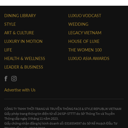
DINING LIBRARY
LUXUO VODCAST
STYLE
WEDDING
ART & CULTURE
LEGACY VIETNAM
LUXURY IN MOTION
HOUSE OF LUXE
LIFE
THE WOMEN 100
HEALTH & WELLNESS
LUXUO ASIA AWARDS
LEADER & BUSINESS
Advertise with Us
CÔNG TY TNHH THỜI TRANG VÀ TRUYỀN THÔNG FACE & STYLE REPUBLIK VIETNAM
Giấy phép trang thông tin điện tử số 24/GP-STTTT do Sở Thông Tin và Truyền
Thông cấp ngày 3 tháng 11 năm 2023.
Giấy chứng nhận đăng ký kinh doanh số: 0316554597 do Sở Kế Hoạch Đầu Tư