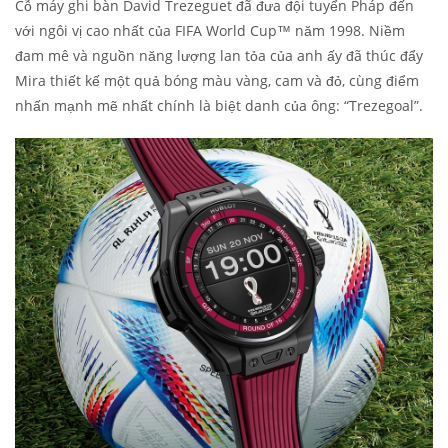
Cỗ máy ghi bàn David Trezeguet đã đưa đội tuyển Pháp đến
với ngôi vị cao nhất của FIFA World Cup™ năm 1998. Niềm
đam mê và nguồn năng lượng lan tỏa của anh ấy đã thúc đẩy
Mira thiết kế một quả bóng màu vàng, cam và đỏ, cùng điểm
nhấn mạnh mẽ nhất chính là biệt danh của ông: “Trezegoal”.