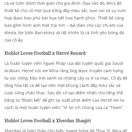
cả và luôn dành thời gian cho gia đình. Dựa vào đó, Mira đã
thiết kế cho cô một quả bóng đầy màu sắc, tươi vui và sự sum
họp được bao phủ bởi họa tiết hoa hạnh phúc. Thiết kế cũng
bao gồm hình ảnh một trái tim – đại diện cho các chị em của
Alexia, bờ biển Barcelona và tất nhiên là cả tình yêu bóng đá
của cô ấy.
Hublot Loves Football x Hervé Renard
Là huấn luyện viên người Pháp của đội tuyển quốc gia Saudi
Arabian, Hervé nói với Mira rằng ông được truyền cảm hứng
từ sức nóng, bầu trời xanh và những cây cọ ở sa mạc. Cô ấy đã
tổng hòa tất cả để tạo nên một khung cảnh đầy màu sắc và
cuộc sống chân thực. Sau đó, cô tạo điểm nhấn cho tổng thể
bằng từ “Đoàn kết” để ghi lại xuất phát điểm của Hervé với tư
cách là một huấn luyện viên: “Vì lợi ích chung của cả “Team”.
Hublot Loves Football x Xherdan Shaqiri
Xherdan là hiện thân cho biểu tượng bóng đá Thụy Sĩ. Mira đã