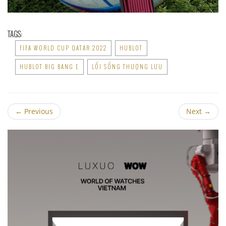
TAGS:
FIFA WORLD CUP QATAR 2022
HUBLOT
HUBLOT BIG BANG E
LỐI SỐNG THƯỢNG LƯU
←
Previous
Next
→