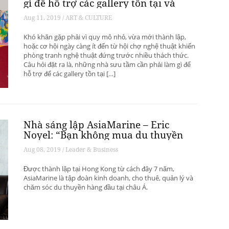
gì để hỗ trợ các gallery tồn tại và
phát triển? – Phần 1
Aug 11, 2019 / ART & CULTURE
Khó khăn gặp phải vì quy mô nhỏ, vừa mới thành lập,
hoặc cơ hội ngày càng ít đến từ hội chợ nghệ thuật khiến
phòng tranh nghệ thuật đứng trước nhiều thách thức.
Câu hỏi đặt ra là, những nhà sưu tầm cần phải làm gì để
hỗ trợ để các gallery tồn tại […]
Nhà sáng lập AsiaMarine – Eric
Noyel: “Bạn không mua du thuyền
để đầu tư sinh lời”
Aug 08, 2019 / Leader & Business
Được thành lập tại Hong Kong từ cách đây 7 năm,
AsiaMarine là tập đoàn kinh doanh, cho thuê, quản lý và
chăm sóc du thuyền hàng đầu tại châu Á.