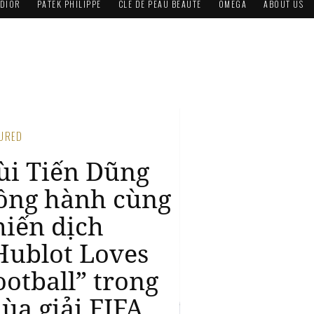
DIOR
PATEK PHILIPPE
CLÉ DE PEAU BEAUTÉ
OMEGA
ABOUT US
TURED
ublot công bố
hiến dịch
Hublot Loves
ootball” với
hong cách độc
hất vô nhị