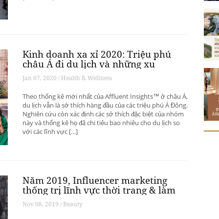
Kinh doanh xa xỉ 2020: Triệu phú
châu Á đi du lịch và những xu
hướng có thể thay đổi ngành du
Jan 07, 2020 / Health & Wellness
lịch thượng lưu
Theo thống kê mới nhất của Affluent Insights™ ở châu Á,
du lịch vẫn là sở thích hàng đầu của các triệu phú Á Đông.
Nghiên cứu còn xác định các sở thích đặc biệt của nhóm
này và thống kê họ đã chi tiêu bao nhiêu cho du lịch so
với các lĩnh vực […]
Năm 2019, Influencer marketing
thống trị lĩnh vực thời trang & làm
đẹp
Nov 08, 2019 / Beauty