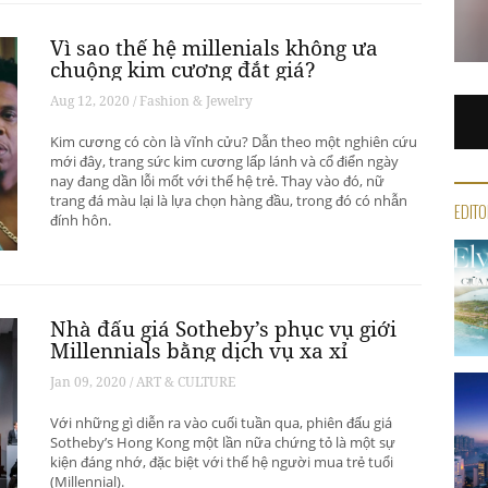
Vì sao thế hệ millenials không ưa
chuộng kim cương đắt giá?
Aug 12, 2020 / Fashion & Jewelry
Kim cương có còn là vĩnh cửu? Dẫn theo một nghiên cứu
mới đây, trang sức kim cương lấp lánh và cổ điển ngày
nay đang dần lỗi mốt với thế hệ trẻ. Thay vào đó, nữ
trang đá màu lại là lựa chọn hàng đầu, trong đó có nhẫn
EDITO
đính hôn.
Nhà đấu giá Sotheby’s phục vụ giới
Millennials bằng dịch vụ xa xỉ
Jan 09, 2020 / ART & CULTURE
Với những gì diễn ra vào cuối tuần qua, phiên đấu giá
Sotheby’s Hong Kong một lần nữa chứng tỏ là một sự
kiện đáng nhớ, đặc biệt với thế hệ người mua trẻ tuổi
(Millennial).