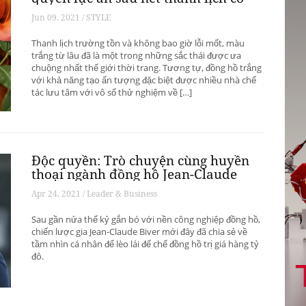
hữu
Jun 09, 2021 / STYLE
Thanh lịch trường tồn và không bao giờ lỗi mốt, màu
trắng từ lâu đã là một trong những sắc thái được ưa
chuộng nhất thế giới thời trang. Tương tự, đồng hồ trắng
với khả năng tạo ấn tượng đặc biệt được nhiều nhà chế
tác lưu tâm với vô số thử nghiệm về […]
Độc quyền: Trò chuyện cùng huyền
thoại ngành đồng hồ Jean-Claude
Biver
Apr 24, 2021 / Leader & Business
Sau gần nửa thế kỷ gắn bó với nền công nghiệp đồng hồ,
chiến lược gia Jean-Claude Biver mới đây đã chia sẻ về
tầm nhìn cá nhân để lèo lái đế chế đồng hồ trị giá hàng tỷ
đô.