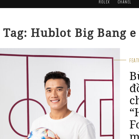
ROLEX
CHANEL
Tag: Hublot Big Bang e
FEA
H
c
“
F
p
n