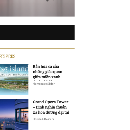
R'S PICKS
Bản hòa ca của
những giác quan
giữa miền xanh
thuần khiết
Homepage Slider
Grand Opera Tower
– Định nghĩa chuẩn
xa hoa đương đại tại
Sheraton Saigon
Hotels & Resorts
Grand Opera Hotel