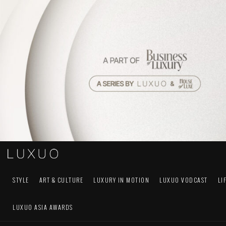
STYLE
ART & CULTURE
LUXURY IN MOTION
LUXUO VODCAST
LI
LUXUO ASIA AWARDS