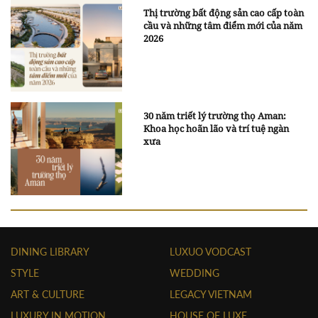
Thị trường bất động sản cao cấp toàn
cầu và những tâm điểm mới của năm
2026
30 năm triết lý trường thọ Aman:
Khoa học hoãn lão và trí tuệ ngàn
xưa
DINING LIBRARY
LUXUO VODCAST
STYLE
WEDDING
ART & CULTURE
LEGACY VIETNAM
LUXURY IN MOTION
HOUSE OF LUXE