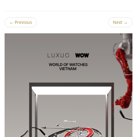
←
Previous
Next
→