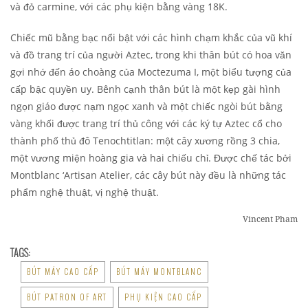
và đỏ carmine, với các phụ kiện bằng vàng 18K.
Chiếc mũ bằng bạc nổi bật với các hình chạm khắc của vũ khí
và đồ trang trí của người Aztec, trong khi thân bút có hoa văn
gợi nhớ đến áo choàng của Moctezuma I, một biểu tượng của
cấp bậc quyền uy. Bênh cạnh thân bút là một kẹp gài hình
ngọn giáo được nạm ngọc xanh và một chiếc ngòi bút bằng
vàng khối được trang trí thủ công với các ký tự Aztec cổ cho
thành phố thủ đô Tenochtitlan: một cây xương rồng 3 chia,
một vương miện hoàng gia và hai chiếu chỉ. Được chế tác bởi
Montblanc ‘Artisan Atelier, các cây bút này đều là những tác
phẩm nghệ thuật, vị nghệ thuật.
Vincent Pham
TAGS:
BÚT MÁY CAO CẤP
BÚT MÁY MONTBLANC
BÚT PATRON OF ART
PHỤ KIỆN CAO CẤP