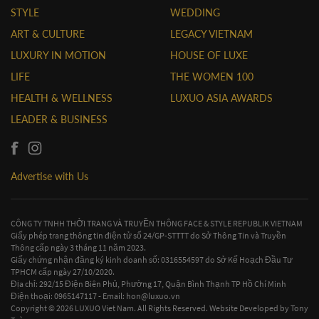
STYLE
WEDDING
ART & CULTURE
LEGACY VIETNAM
LUXURY IN MOTION
HOUSE OF LUXE
LIFE
THE WOMEN 100
HEALTH & WELLNESS
LUXUO ASIA AWARDS
LEADER & BUSINESS
Advertise with Us
CÔNG TY TNHH THỜI TRANG VÀ TRUYỀN THÔNG FACE & STYLE REPUBLIK VIETNAM
Giấy phép trang thông tin điện tử số 24/GP-STTTT do Sở Thông Tin và Truyền
Thông cấp ngày 3 tháng 11 năm 2023.
Giấy chứng nhận đăng ký kinh doanh số: 0316554597 do Sở Kế Hoạch Đầu Tư
TPHCM cấp ngày 27/10/2020.
Địa chỉ: 292/15 Điện Biên Phủ, Phường 17, Quận Bình Thạnh TP Hồ Chí Minh
Điện thoại: 0965147117 - Email:
hon@luxuo.vn
Copyright © 2026 LUXUO Viet Nam. All Rights Reserved. Website Developed by
Tony