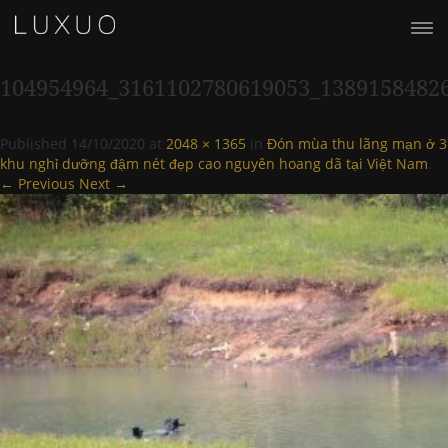
104954964_3161102780619053_1389158482
Published
14/10/2020
at
2048 × 1365
in
Đón mùa thu lãng mạn ở 3
khu nghỉ dưỡng đậm nét đẹp cao nguyên hoang dã tại Việt Nam
.
← Previous
Next →