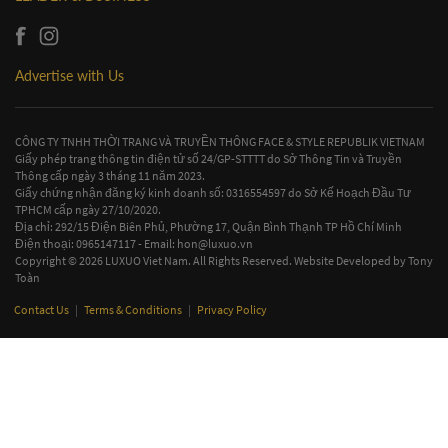
Advertise with Us
CÔNG TY TNHH THỜI TRANG VÀ TRUYỀN THÔNG FACE & STYLE REPUBLIK VIETNAM
Giấy phép trang thông tin điện tử số 24/GP-STTTT do Sở Thông Tin và Truyền
Thông cấp ngày 3 tháng 11 năm 2023.
Giấy chứng nhận đăng ký kinh doanh số: 0316554597 do Sở Kế Hoạch Đầu Tư
TPHCM cấp ngày 27/10/2020.
Địa chỉ: 292/15 Điện Biên Phủ, Phường 17, Quận Bình Thạnh TP Hồ Chí Minh
Điện thoại: 0965147117 - Email:
hon@luxuo.vn
Copyright © 2026 LUXUO Viet Nam. All Rights Reserved. Website Developed by
Tony
Toàn
Contact Us
|
Terms & Conditions
|
Privacy Policy