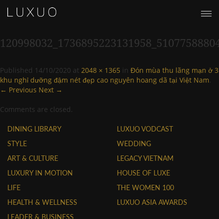
120998032_1736895223131958_5107758880
Published
14/10/2020
at
2048 × 1365
in
Đón mùa thu lãng mạn ở 3
khu nghỉ dưỡng đậm nét đẹp cao nguyên hoang dã tại Việt Nam
.
← Previous
Next →
Comments are closed.
DINING LIBRARY
LUXUO VODCAST
STYLE
WEDDING
ART & CULTURE
LEGACY VIETNAM
LUXURY IN MOTION
HOUSE OF LUXE
LIFE
THE WOMEN 100
HEALTH & WELLNESS
LUXUO ASIA AWARDS
LEADER & BUSINESS