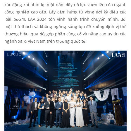
xúc động khi nhìn lại một năm đầy nỗ lực vươn lên của ngành
công nghiệp cao cấp. Lấy cảm hứng từ vòng đời kỳ diệu của
loài bướm, LAA 2024 tôn vinh hành trình chuyển mình, đối
mặt thử thách và không ngừng sáng tạo để khẳng định vị thế
thương hiệu, qua đó, góp phần củng cố và nâng cao uy tín của
ngành xa xỉ Việt Nam trên trường quốc tế.