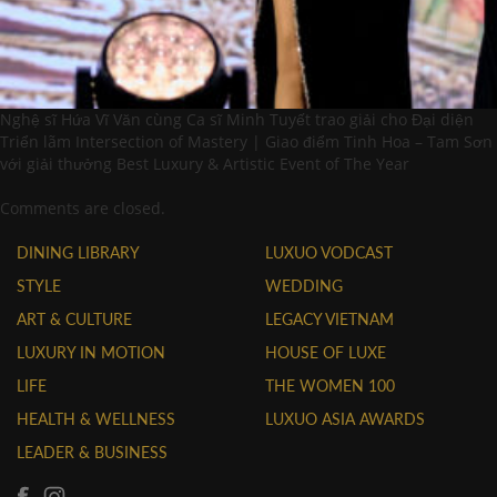
Nghệ sĩ Hứa Vĩ Văn cùng Ca sĩ Minh Tuyết trao giải cho Đại diện
Triển lãm Intersection of Mastery | Giao điểm Tinh Hoa – Tam Sơn
với giải thưởng Best Luxury & Artistic Event of The Year
Comments are closed.
DINING LIBRARY
LUXUO VODCAST
STYLE
WEDDING
ART & CULTURE
LEGACY VIETNAM
LUXURY IN MOTION
HOUSE OF LUXE
LIFE
THE WOMEN 100
HEALTH & WELLNESS
LUXUO ASIA AWARDS
LEADER & BUSINESS