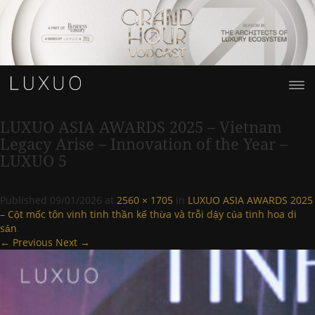
LUXUO ASIA AWARDS 2025 – Vietnam
Legacy Arise – Innovation of the Year –
LUXUO 5
Published
09/01/2026
at
2560 × 1705
in
LUXUO ASIA AWARDS 2025
– Cột mốc tôn vinh tinh thần kế thừa và trỗi dậy của tinh hoa di
sản
.
← Previous
Next →