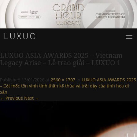
LUXUO ASIA AWARDS 2025 – Vietnam
Legacy Arise – Lễ trao giải – LUXUO 1
Published
13/01/2026
at
2560 × 1707
in
LUXUO ASIA AWARDS 2025
– Cột mốc tôn vinh tinh thần kế thừa và trỗi dậy của tinh hoa di
sản
.
← Previous
Next →