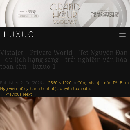
VistaJet – Private World – Tết Nguyên Đán
– du lịch hạng sang – trải nghiệm văn hóa
toàn cầu – luxuo 1
Published
21/01/2026
at
2560 × 1920
in
Cùng VistaJet đón Tết Bính
Ngọ với những hành trình độc quyền toàn cầu
.
← Previous
Next →