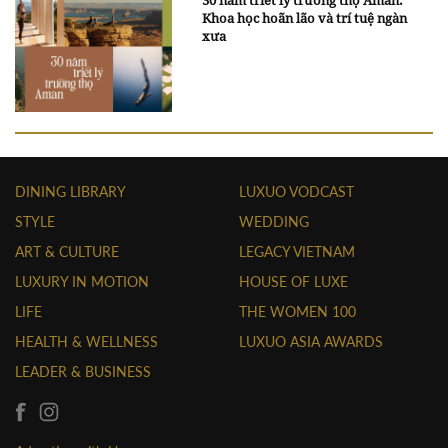
Khoa học hoãn lão và trí tuệ ngàn
xưa
DINING LIBRARY
LUXUO VODCAST
STYLE
WEDDING
ART & CULTURE
LEGACY VIETNAM
LUXURY IN MOTION
HOUSE OF LUXE
LIFE
THE WOMEN 100
HEALTH & WELLNESS
LUXUO ASIA AWARDS
LEADER & BUSINESS