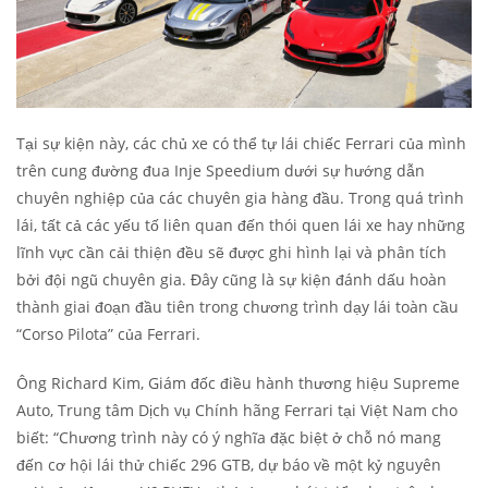
Tại sự kiện này, các chủ xe có thể tự lái chiếc Ferrari của mình
trên cung đường đua Inje Speedium dưới sự hướng dẫn
chuyên nghiệp của các chuyên gia hàng đầu. Trong quá trình
lái, tất cả các yếu tố liên quan đến thói quen lái xe hay những
lĩnh vực cần cải thiện đều sẽ được ghi hình lại và phân tích
bởi đội ngũ chuyên gia. Đây cũng là sự kiện đánh dấu hoàn
thành giai đoạn đầu tiên trong chương trình dạy lái toàn cầu
“Corso Pilota” của Ferrari.
Ông Richard Kim, Giám đốc điều hành thương hiệu Supreme
Auto, Trung tâm Dịch vụ Chính hãng Ferrari tại Việt Nam cho
biết: “Chương trình này có ý nghĩa đặc biệt ở chỗ nó mang
đến cơ hội lái thử chiếc 296 GTB, dự báo về một kỷ nguyên