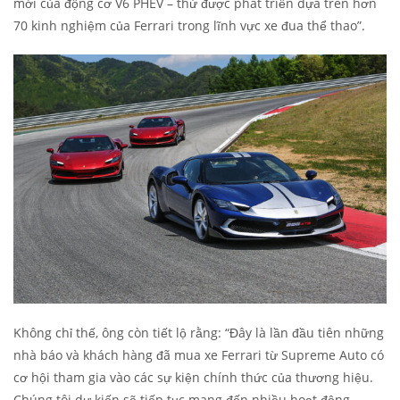
mới của động cơ V6 PHEV – thứ được phát triển dựa trên hơn
70 kinh nghiệm của Ferrari trong lĩnh vực xe đua thể thao”.
Không chỉ thế, ông còn tiết lộ rằng: “Đây là lần đầu tiên những
nhà báo và khách hàng đã mua xe Ferrari từ Supreme Auto có
cơ hội tham gia vào các sự kiện chính thức của thương hiệu.
Chúng tôi dự kiến sẽ tiếp tục mang đến nhiều hoạt động