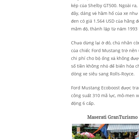
kép của Shelby GT500. Ngoài ra,
đây, dáng vẻ hầm hố của xe nh
đen có giá 1.564 USD của hãng 
mâm độ, thành lập từ năm 1993 
Chưa dừng lại ở đó, chủ nhân cò
của chiếc Ford Mustang trở nên
chi phí cho bộ ống xả không được
số tiền không nhỏ để biến hóa c
dòng xe siêu sang Rolls-Royce.
Ford Mustang Ecoboost được tran
công suất 310 mã lực, mô-men x
động 6 cấp.
Maserati GranTurismo M