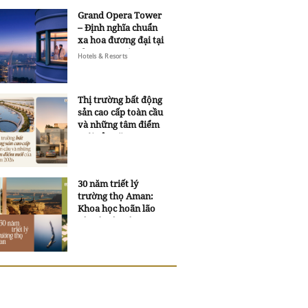
Grand Opera Tower
– Định nghĩa chuẩn
xa hoa đương đại tại
Sheraton Saigon
Hotels & Resorts
Grand Opera Hotel
Thị trường bất động
sản cao cấp toàn cầu
và những tâm điểm
mới của năm 2026
30 năm triết lý
trường thọ Aman:
Khoa học hoãn lão
và trí tuệ ngàn xưa