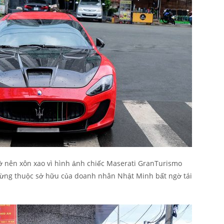
ở nên xôn xao vì hình ảnh chiếc Maserati GranTurismo
từng thuộc sở hữu của doanh nhân Nhật Minh bất ngờ tái