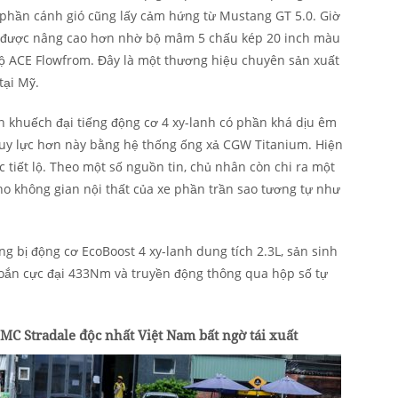
 phần cánh gió cũng lấy cảm hứng từ Mustang GT 5.0. Giờ
ư được nâng cao hơn nhờ bộ mâm 5 chấu kép 20 inch màu
độ ACE Flowfrom. Đây là một thương hiệu chuyên sản xuất
tại Mỹ.
n khuếch đại tiếng động cơ 4 xy-lanh có phần khá dịu êm
 uy lực hơn này bằng hệ thống ống xả CGW Titanium. Hiện
 tiết lộ. Theo một số nguồn tin, chủ nhân còn chi ra một
ho không gian nội thất của xe phần trần sao tương tự như
g bị động cơ EcoBoost 4 xy-lanh dung tích 2.3L, sản sinh
oắn cực đại 433Nm và truyền động thông qua hộp số tự
C Stradale độc nhất Việt Nam bất ngờ tái xuất