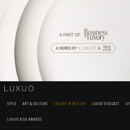
STYLE
ART & CULTURE
LUXURY IN MOTION
LUXUO VODCAST
LI
LUXUO ASIA AWARDS