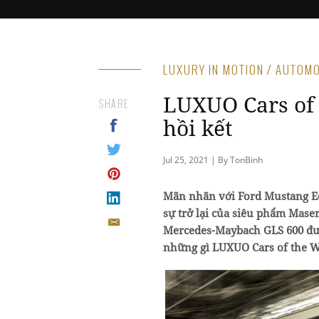
LUXURY IN MOTION / AUTOM
LUXUO Cars of 
SHARE
hồi kết
Jul 25, 2021 | By TonBinh
Mãn nhãn với Ford Mustang Ec
sự trở lại của siêu phẩm Mase
Mercedes-Maybach GLS 600 đượ
những gì LUXUO Cars of the W