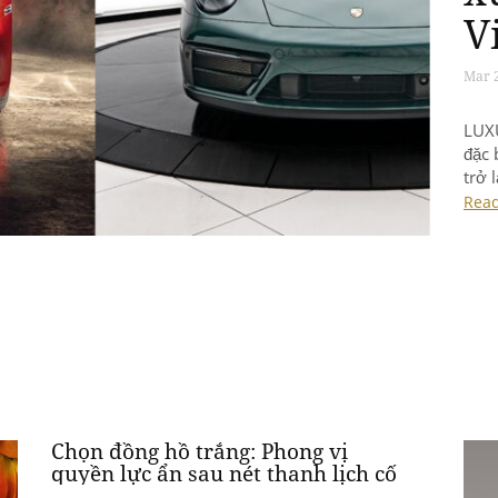
Mar 0
LUXU
đặc 
trở 
nhữn
Rea
Chọn đồng hồ trắng: Phong vị
quyền lực ẩn sau nét thanh lịch cố
hữu