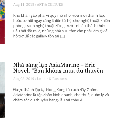
phát triển? – Phần 1
Aug 11, 2019 / ART & CULTURE
Khó khăn gặp phải vì quy mô nhỏ, vừa mới thành lập,
hoặc cơ hội ngày càng ít đến từ hội chợ nghệ thuật khiến
phòng tranh nghệ thuật đứng trước nhiều thách thức.
Câu hỏi đặt ra là, những nhà sưu tầm cần phải làm gì để
hỗ trợ để các gallery tồn tại […]
Nhà sáng lập AsiaMarine – Eric
Noyel: “Bạn không mua du thuyền
để đầu tư sinh lời”
Aug 08, 2019 / Leader & Business
Được thành lập tại Hong Kong từ cách đây 7 năm,
AsiaMarine là tập đoàn kinh doanh, cho thuê, quản lý và
chăm sóc du thuyền hàng đầu tại châu Á.