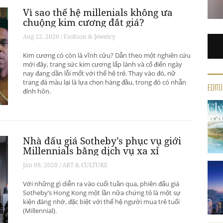
Vì sao thế hệ millenials không ưa
chuộng kim cương đắt giá?
Aug 12, 2020 / Fashion & Jewelry
Kim cương có còn là vĩnh cửu? Dẫn theo một nghiên cứu
mới đây, trang sức kim cương lấp lánh và cổ điển ngày
nay đang dần lỗi mốt với thế hệ trẻ. Thay vào đó, nữ
trang đá màu lại là lựa chọn hàng đầu, trong đó có nhẫn
EDITO
đính hôn.
Nhà đấu giá Sotheby’s phục vụ giới
Millennials bằng dịch vụ xa xỉ
Jan 09, 2020 / ART & CULTURE
Với những gì diễn ra vào cuối tuần qua, phiên đấu giá
Sotheby’s Hong Kong một lần nữa chứng tỏ là một sự
kiện đáng nhớ, đặc biệt với thế hệ người mua trẻ tuổi
(Millennial).