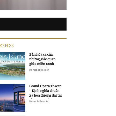
R'S PICKS
Bản hòa ca của
những giác quan
giữa miền xanh
thuần khiết
Homepage Slider
Grand Opera Tower
– Định nghĩa chuẩn
xa hoa đương đại tại
Sheraton Saigon
Hotels & Resorts
Grand Opera Hotel