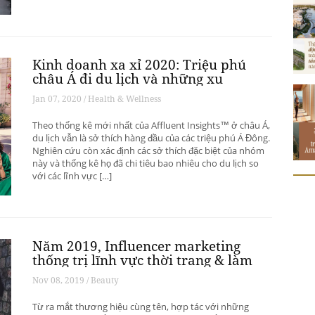
Kinh doanh xa xỉ 2020: Triệu phú
châu Á đi du lịch và những xu
hướng có thể thay đổi ngành du
Jan 07, 2020 / Health & Wellness
lịch thượng lưu
Theo thống kê mới nhất của Affluent Insights™ ở châu Á,
du lịch vẫn là sở thích hàng đầu của các triệu phú Á Đông.
Nghiên cứu còn xác định các sở thích đặc biệt của nhóm
này và thống kê họ đã chi tiêu bao nhiêu cho du lịch so
với các lĩnh vực […]
Năm 2019, Influencer marketing
thống trị lĩnh vực thời trang & làm
đẹp
Nov 08, 2019 / Beauty
Từ ra mắt thương hiệu cùng tên, hợp tác với những