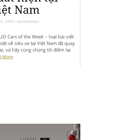
8, 2026 / Automobiles
O Cars of the Week – loạt bài viết
biệt về siêu xe tại Việt Nam đã quay
lại, và hãy cùng chúng tôi điểm lại
g tin tức nóng nhất trong tuần qua.
d More