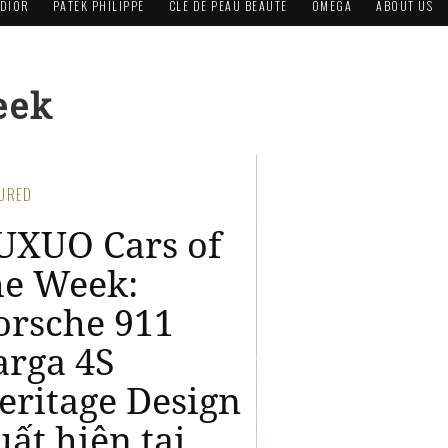
DIOR
PATEK PHILIPPE
CLÉ DE PEAU BEAUTÉ
OMEGA
ABOUT US
eek
TURED
UXUO Cars of
he Week: Cận
ảnh
amborghini
evuelto đầu
iên về Việt Nam