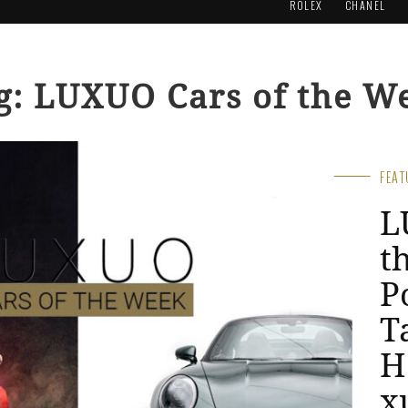
ROLEX
CHANEL
g: LUXUO Cars of the W
FEA
L
t
c
L
R
t