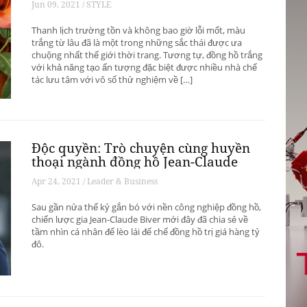
Jun 09, 2021 / STYLE
Thanh lịch trường tồn và không bao giờ lỗi mốt, màu
trắng từ lâu đã là một trong những sắc thái được ưa
chuộng nhất thế giới thời trang. Tương tự, đồng hồ trắng
với khả năng tạo ấn tượng đặc biệt được nhiều nhà chế
tác lưu tâm với vô số thử nghiệm về […]
Độc quyền: Trò chuyện cùng huyền
thoại ngành đồng hồ Jean-Claude
Biver
Apr 24, 2021 / Leader & Business
Sau gần nửa thế kỷ gắn bó với nền công nghiệp đồng hồ,
chiến lược gia Jean-Claude Biver mới đây đã chia sẻ về
tầm nhìn cá nhân để lèo lái đế chế đồng hồ trị giá hàng tỷ
đô.