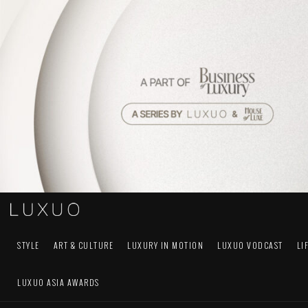
STYLE
ART & CULTURE
LUXURY IN MOTION
LUXUO VODCAST
LI
LUXUO ASIA AWARDS