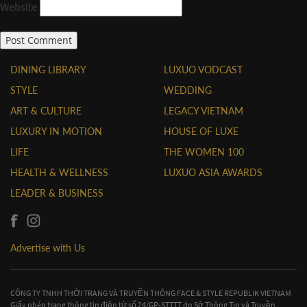
Website
DINING LIBRARY
LUXUO VODCAST
STYLE
WEDDING
ART & CULTURE
LEGACY VIETNAM
LUXURY IN MOTION
HOUSE OF LUXE
LIFE
THE WOMEN 100
HEALTH & WELLNESS
LUXUO ASIA AWARDS
LEADER & BUSINESS
Advertise with Us
CÔNG TY TNHH THỜI TRANG VÀ TRUYỀN THÔNG FACE & STYLE REPUBLIK VIETNAM
Giấy phép trang thông tin điện tử số 24/GP-STTTT do Sở Thông Tin và Truyền