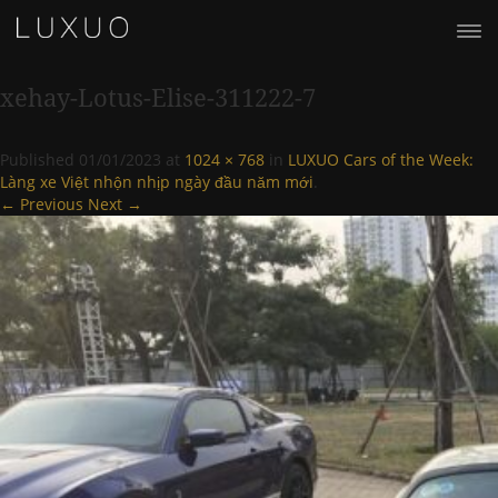
xehay-Lotus-Elise-311222-7
Published
01/01/2023
at
1024 × 768
in
LUXUO Cars of the Week:
Làng xe Việt nhộn nhịp ngày đầu năm mới
.
← Previous
Next →