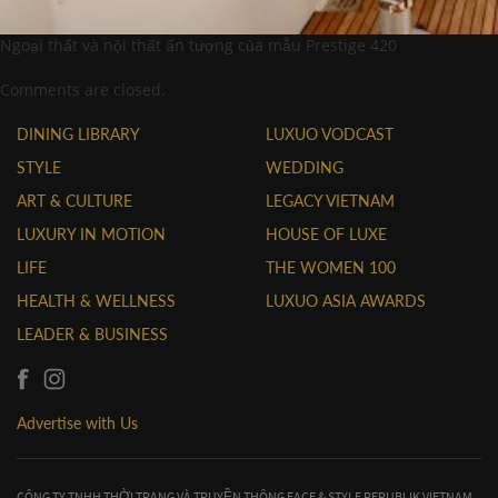
Ngoại thất và nội thất ấn tượng của mẫu Prestige 420
Comments are closed.
DINING LIBRARY
LUXUO VODCAST
STYLE
WEDDING
ART & CULTURE
LEGACY VIETNAM
LUXURY IN MOTION
HOUSE OF LUXE
LIFE
THE WOMEN 100
HEALTH & WELLNESS
LUXUO ASIA AWARDS
LEADER & BUSINESS
Advertise with Us
CÔNG TY TNHH THỜI TRANG VÀ TRUYỀN THÔNG FACE & STYLE REPUBLIK VIETNAM