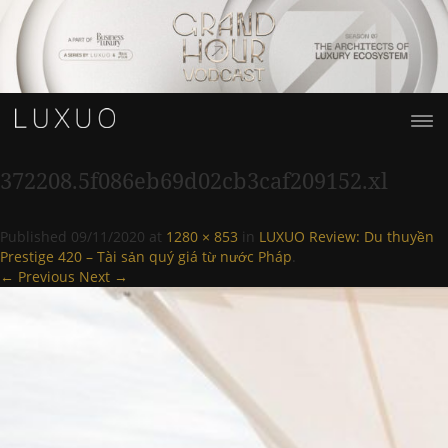
372208.5f086eb69d02cb3caf209152.xl
Published
09/11/2020
at
1280 × 853
in
LUXUO Review: Du thuyền
Prestige 420 – Tài sản quý giá từ nước Pháp
.
← Previous
Next →