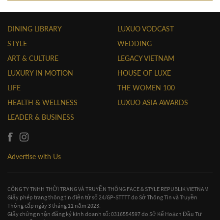
DINING LIBRARY
LUXUO VODCAST
STYLE
WEDDING
ART & CULTURE
LEGACY VIETNAM
LUXURY IN MOTION
HOUSE OF LUXE
LIFE
THE WOMEN 100
HEALTH & WELLNESS
LUXUO ASIA AWARDS
LEADER & BUSINESS
Advertise with Us
CÔNG TY TNHH THỜI TRANG VÀ TRUYỀN THÔNG FACE & STYLE REPUBLIK VIETNAM
Giấy phép trang thông tin điện tử số 24/GP-STTTT do Sở Thông Tin và Truyền
Thông cấp ngày 3 tháng 11 năm 2023.
Giấy chứng nhận đăng ký kinh doanh số: 0316554597 do Sở Kế Hoạch Đầu Tư