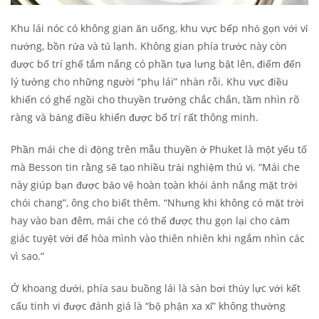
Khu lái nóc có không gian ăn uống, khu vực bếp nhỏ gọn với vỉ
nướng, bồn rửa và tủ lạnh. Không gian phía trước này còn
được bố trí ghế tắm nắng có phần tựa lưng bật lên, điểm đến
lý tưởng cho những người “phụ lái” nhàn rỗi. Khu vực điều
khiển có ghế ngồi cho thuyền trưởng chắc chắn, tầm nhìn rõ
ràng và bảng điều khiển được bố trí rất thông minh.
Phần mái che di động trên mẫu thuyền ở Phuket là một yếu tố
mà Besson tin rằng sẽ tạo nhiều trải nghiệm thú vị. “Mái che
này giúp bạn được bảo vệ hoàn toàn khỏi ánh nắng mặt trời
chói chang”, ông cho biết thêm. “Nhưng khi không có mặt trời
hay vào ban đêm, mái che có thể được thu gọn lại cho cảm
giác tuyệt vời để hòa mình vào thiên nhiên khi ngắm nhìn các
vì sao.”
Ở khoang dưới, phía sau buồng lái là sàn bơi thủy lực với kết
cấu tinh vi được đánh giá là “bộ phận xa xỉ” không thường