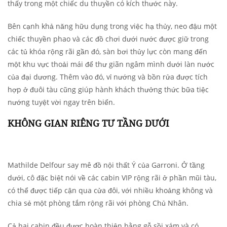
thấy trong một chiếc du thuyền có kích thước này.
Bên cạnh khả năng hữu dụng trong việc hạ thủy, neo đậu một
chiếc thuyền phao và các đồ chơi dưới nước được giữ trong
các tủ khóa rộng rãi gần đó, sàn bơi thủy lực còn mang đến
một khu vực thoải mái để thư giãn ngâm mình dưới làn nước
của đại dương. Thêm vào đó, vỉ nướng và bồn rửa được tích
hợp ở đuôi tàu cũng giúp hành khách thưởng thức bữa tiệc
nướng tuyệt vời ngay trên biển.
KHÔNG GIAN RIÊNG TƯ TẦNG DƯỚI
Mathilde Delfour say mê đồ nội thất Ý của Garroni. Ở tầng
dưới, cô đặc biệt nói về các cabin VIP rộng rãi ở phần mũi tàu,
có thể được tiếp cận qua cửa đôi, với nhiều khoảng không và
chia sẻ một phòng tắm rộng rãi với phòng Chủ Nhân.
Cả hai cabin đều được hoàn thiện bằng gỗ sồi xám và có