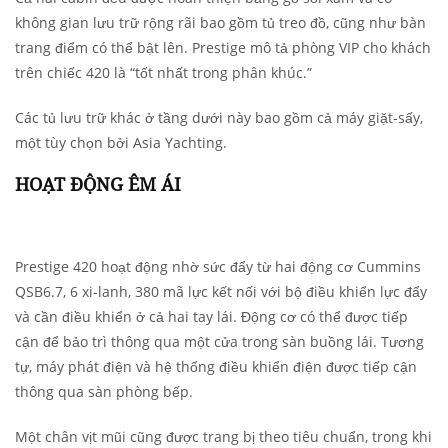
không gian lưu trữ rộng rãi bao gồm tủ treo đồ, cũng như bàn
trang điểm có thể bật lên. Prestige mô tả phòng VIP cho khách
trên chiếc 420 là “tốt nhất trong phân khúc.”
Các tủ lưu trữ khác ở tầng dưới này bao gồm cả máy giặt-sấy,
một tùy chọn bởi Asia Yachting.
HOẠT ĐỘNG ÊM ÁI
Prestige 420 hoạt động nhờ sức đẩy từ hai động cơ Cummins
QSB6.7, 6 xi-lanh, 380 mã lực kết nối với bộ điều khiển lực đẩy
và cần điều khiển ở cả hai tay lái. Động cơ có thể được tiếp
cận để bảo trì thông qua một cửa trong sàn buồng lái. Tương
tự, máy phát điện và hệ thống điều khiển điện được tiếp cận
thông qua sàn phòng bếp.
Một chân vịt mũi cũng được trang bị theo tiêu chuẩn, trong khi